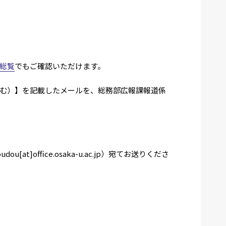
総覧
でもご確認いただけます。
む）】を記載したメールを、総務部広報課報道係
fice.osaka-u.ac.jp）宛てお送りくださ