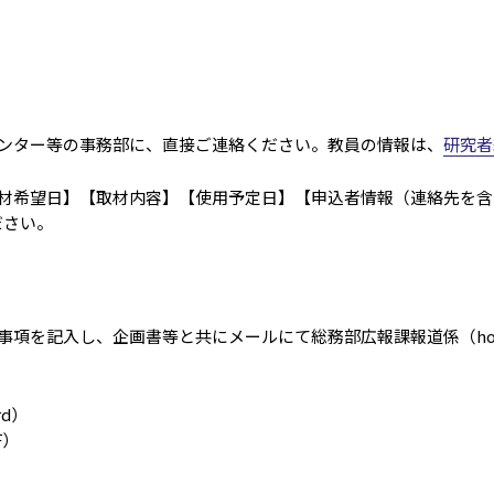
ンター等の事務部に、直接ご連絡ください。教員の情報は、
研究者
材希望日】【取材内容】【使用予定日】【申込者情報（連絡先を含
りください。
し、企画書等と共にメールにて総務部広報課報道係（houdou[at]of
rd）
F）