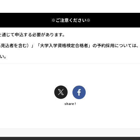
       ※ご注意ください※     
を通じて申込する必要があります。     
（合格見込者を含む）」「大学入学資格検定合格者」の予約採用については、日
    
share !