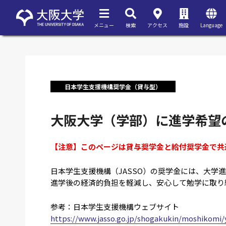
メニュー
検索
アクセス
施設
Language
日本学生支援機構奨学金（貸与型）
大阪大学（学部）に進学希望
【注意】このページは貸与奨学金と給付奨学金で共
日本学生支援機構（JASSO）の奨学金には、大
進学後の経済的負担を軽減し、安心して勉学に取り
参考：日本学生支援機構ウェブサイト
https://www.jasso.go.jp/shogakukin/moshikomi/