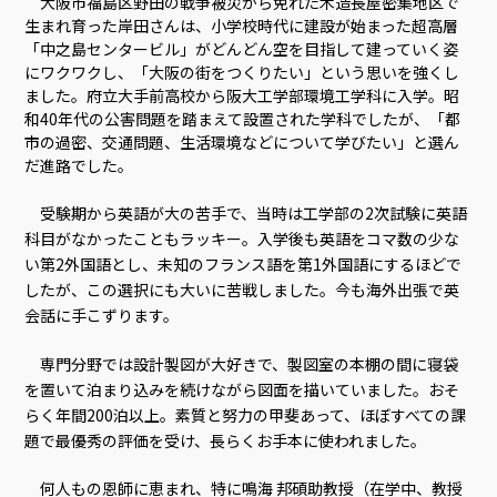
大阪市福島区野田の戦争被災から免れた木造長屋密集地区で
生まれ育った岸田さんは、小学校時代に建設が始まった超高層
「中之島センタービル」がどんどん空を目指して建っていく姿
にワクワクし、「大阪の街をつくりたい」という思いを強くし
ました。府立大手前高校から阪大工学部環境工学科に入学。昭
和40年代の公害問題を踏まえて設置された学科でしたが、「都
市の過密、交通問題、生活環境などについて学びたい」と選ん
だ進路でした。
受験期から英語が大の苦手で、当時は工学部の2次試験に英語
科目がなかったこともラッキー。入学後も英語をコマ数の少な
い第2外国語とし、未知のフランス語を第1外国語にするほどで
したが、この選択にも大いに苦戦しました。今も海外出張で英
会話に手こずります。
専門分野では設計製図が大好きで、製図室の本棚の間に寝袋
を置いて泊まり込みを続けながら図面を描いていました。おそ
らく年間200泊以上。素質と努力の甲斐あって、ほぼすべての課
題で最優秀の評価を受け、長らくお手本に使われました。
何人もの恩師に恵まれ、特に鳴海 邦碩助教授（在学中、教授