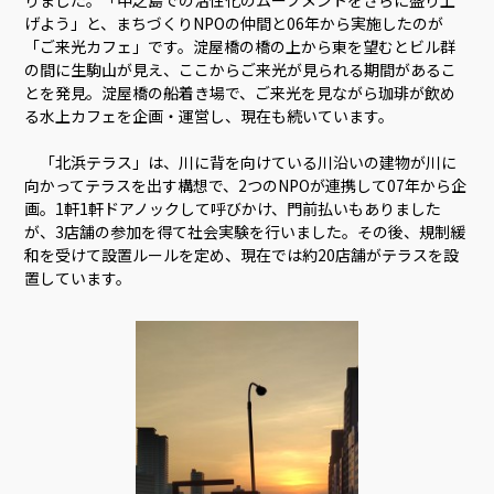
りました。「中之島での活性化のムーブメントをさらに盛り上
げよう」と、まちづくりNPOの仲間と06年から実施したのが
「ご来光カフェ」です。淀屋橋の橋の上から東を望むとビル群
の間に生駒山が見え、ここからご来光が見られる期間があるこ
とを発見。淀屋橋の船着き場で、ご来光を見ながら珈琲が飲め
る水上カフェを企画・運営し、現在も続いています。
「北浜テラス」は、川に背を向けている川沿いの建物が川に
向かってテラスを出す構想で、2つのNPOが連携して07年から企
画。1軒1軒ドアノックして呼びかけ、門前払いもありました
が、3店舗の参加を得て社会実験を行いました。その後、規制緩
和を受けて設置ルールを定め、現在では約20店舗がテラスを設
置しています。