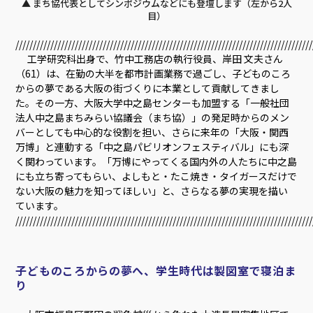
▲ まち協代表としてシンポジウムなどにも登壇します（左から2人
目）
/////////////////////////////////////////////////////////////////////////////////////
工学研究科出身で、竹中工務店の執行役員、岸田 文夫さん
（61）は、在勤の大半を都市計画業務で過ごし、子どものころ
からの夢である大阪の街づくりに本業として貢献してきまし
た。その一方、大阪大学中之島センターも加盟する「一般社団
法人中之島まちみらい協議会（まち協）」の発足時からのメン
バーとしても中心的な役割を担い、さらに来年の「大阪・関西
万博」と連動する「中之島パビリオンフェスティバル」にも深
く関わっています。「万博にやってくる国内外の人たちに中之島
にも立ち寄ってもらい、よしもと・たこ焼き・タイガースだけで
ない大阪の魅力を知ってほしい」と、さらなる夢の実現を描い
ています。
/////////////////////////////////////////////////////////////////////////////////////
子どものころからの夢へ、学生時代は製図室で寝泊ま
り