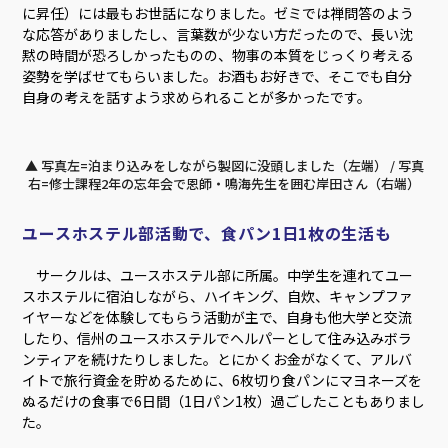
に昇任）には最もお世話になりました。ゼミでは禅問答のよう
な応答がありましたし、言葉数が少ない方だったので、長い沈
黙の時間が恐ろしかったものの、物事の本質をじっくり考える
姿勢を学ばせてもらいました。お酒もお好きで、そこでも自分
自身の考えを話すよう求められることが多かったです。
▲ 写真左=泊まり込みをしながら製図に没頭しました（左端） / 写真
右=修士課程2年の忘年会で恩師・鳴海先生を囲む岸田さん（右端）
ユースホステル部活動で、食パン1日1枚の生活も
サークルは、ユースホステル部に所属。中学生を連れてユー
スホステルに宿泊しながら、ハイキング、自炊、キャンプファ
イヤーなどを体験してもらう活動が主で、自身も他大学と交流
したり、信州のユースホステルでヘルパーとして住み込みボラ
ンティアを続けたりしました。とにかくお金がなくて、アルバ
イトで旅行資金を貯めるために、6枚切り食パンにマヨネーズを
ぬるだけの食事で6日間（1日パン1枚）過ごしたこともありまし
た。