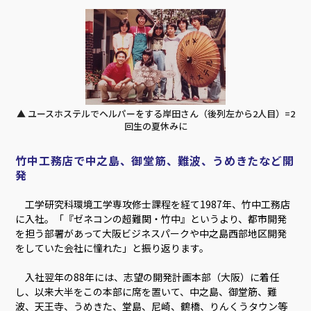
▲ ユースホステルでヘルパーをする岸田さん（後列左から2人目）=2
回生の夏休みに
竹中工務店で中之島、御堂筋、難波、うめきたなど開
発
工学研究科環境工学専攻修士課程を経て1987年、竹中工務店
に入社。「『ゼネコンの超難関・竹中』というより、都市開発
を担う部署があって大阪ビジネスパークや中之島西部地区開発
をしていた会社に憧れた」と振り返ります。
入社翌年の88年には、志望の開発計画本部（大阪）に着任
し、以来大半をこの本部に席を置いて、中之島、御堂筋、難
波、天王寺、うめきた、堂島、尼崎、鶴橋、りんくうタウン等