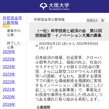
外部資金等
外部資金等公募情報
財団法人
賞
公募情報
募集中の
（一社）科学技術と経済の会 第11回
公募
技術経営・イノベーション大賞の募集
終了した
2022年6月1日
(水)
から
2022年9月6日
公募
(火)
まで
2026年
日本経済の発展、社会変革、グローバ
2025年
ル競争力の向上、福祉の向上、社会の
サステナビリティや脱ＣＯ2社会の実
2024年
現、さらには新型コロナウイルス対策
2023年
等への貢献、すなわち、急変する環境
下での新たな価値創造を飛躍的に実現
2022年
するイノベーション（変革を起こした/
2021年
起こしつつある新事業）で、事業化さ
れ投資や雇用を生み出した/生み出しつ
2020年
つある優れた取り組みを表彰します。
2019年
公募期間