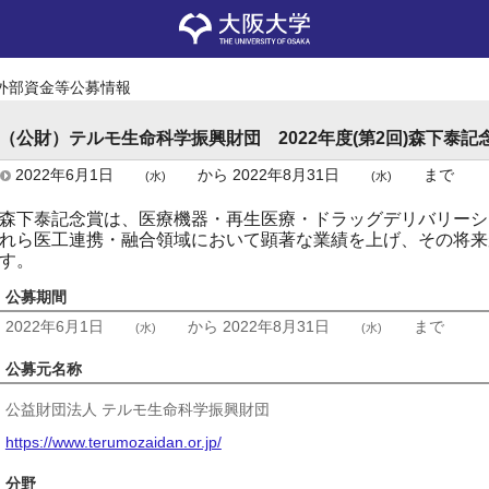
外部資金等公募情報
（公財）テルモ生命科学振興財団 2022年度(第2回)森下泰記
2022年6月1日
から
2022年8月31日
まで
(水)
(水)
森下泰記念賞は、医療機器・再生医療・ドラッグデリバリーシ
れら医工連携・融合領域において顕著な業績を上げ、その将来
す。
公募期間
2022年6月1日
から
2022年8月31日
まで
(水)
(水)
公募元名称
公益財団法人 テルモ生命科学振興財団
https://www.terumozaidan.or.jp/
分野