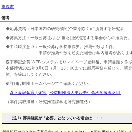
推薦書
備考
◆応募資格：日本国内の研究機関(企業を除く)に所属する研究者。
◆募集方法：一般公募 および 当財団が指定する学会からの推薦要。
◆申請時注意点：
一般公募は
学長推薦要。
推薦件数は１件。
申請が推薦件数を超えた場合は学内選考がありま
森下泰記念賞 WEB システムよりマイページ登録後、申請書類を作
本部締切2022年8月8日（月）15：00までに部局事務を通じて、
体）を提出してください。
※詳細は財団ホームページでご確認ください。
森下泰記念賞 | 褒賞 | 公益財団法人テルモ生命科学振興財団
（本件掲載担当：研究推進課学術研究推進係）
（注1）部局確認が「必要」となっている場合は・・・