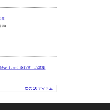
募集
未満)
回わかしゃち奨励賞」の募集
次の 10 アイテム