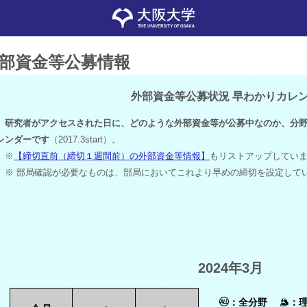
部資金等公募情報
外部資金等公募状況 早わかりカレ
研究者がアクセスされた日に、どのような外部資金等が公募中なのか、分野
レンダーです
（2017.3start）。
※
【締切直前（締切１週間前）の外部資金等情報】
もリストアップしてい
※ 部局確認が必要なものは、部局においてこれより早めの締切を設定して
2024年3月
：全分野
：