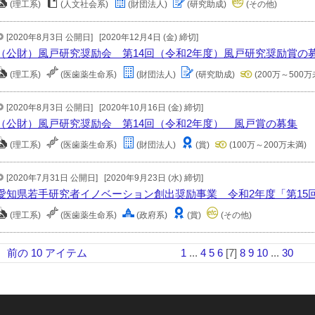
(理工系)
(人文社会系)
(財団法人)
(研究助成)
(その他)
[2020年8月3日 公開日]
[2020年12月4日 (金) 締切]
（公財）風戸研究奨励会 第14回（令和2年度）風戸研究奨励賞の
(理工系)
(医歯薬生命系)
(財団法人)
(研究助成)
(200万～500万
[2020年8月3日 公開日]
[2020年10月16日 (金) 締切]
（公財）風戸研究奨励会 第14回（令和2年度） 風戸賞の募集
(理工系)
(医歯薬生命系)
(財団法人)
(賞)
(100万～200万未満)
[2020年7月31日 公開日]
[2020年9月23日 (水) 締切]
愛知県若手研究者イノベーション創出奨励事業 令和2年度「第15
(理工系)
(医歯薬生命系)
(政府系)
(賞)
(その他)
前の 10 アイテム
1
...
4
5
6
[7]
8
9
10
...
30