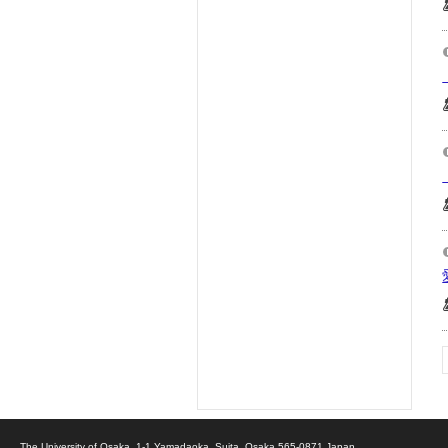
The University of Osaka, 1-1 Yamadaoka, Suita, Osaka 565-0871 Japan