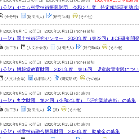
[2020年8月11日 公開日]
[2020年9月30日 (水) 締切]
[2020年9月15日 本部締切]
（公財）セコム科学技術振興財団 令和２年度 特定領域研究助成
(全分野)
(財団法人)
(研究助成)
(その他)
[2020年8月7日 公開日]
[2020年10月31日 (None) 締切]
（一財）国土技術研究センター 2020年度（第22回）JICE研究開
(理工系)
(人文社会系)
(財団法人)
(研究助成)
(その他)
[2020年8月5日 公開日]
[2020年10月31日 (None) 締切]
（公財）博報堂教育財団 2021年度 第16回 児童教育実践につ
(人文社会系)
(財団法人)
(研究助成)
(その他)
[2020年8月5日 公開日]
[2020年10月30日 (金) 締切]
（一財）丸文財団 第24回（令和2年度）『研究業績表彰』の募集
(理工系)
(財団法人)
(賞)
(その他)
[2020年8月3日 公開日]
[2020年10月15日 (木) 締切]
（公財）科学技術融合振興財団 2020年度 助成金の募集