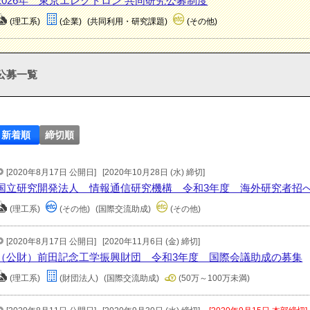
2026年 東京エレクトロン 共同研究公募制度
(理工系)
(企業)
(共同利用・研究課題)
(その他)
公募一覧
新着順
締切順
[2020年8月17日 公開日]
[2020年10月28日 (水) 締切]
国立研究開発法人 情報通信研究機構 令和3年度 海外研究者招
(理工系)
(その他)
(国際交流助成)
(その他)
[2020年8月17日 公開日]
[2020年11月6日 (金) 締切]
（公財）前田記念工学振興財団 令和3年度 国際会議助成の募集
(理工系)
(財団法人)
(国際交流助成)
(50万～100万未満)