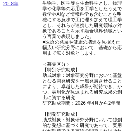
生物学、医学等を生命科学とし、物理
2018年
学や化学等の応用を工学としたうえで
数学やAIなど情報科学も含むことを明
確にする意味で工に理を加えて理工学
とし、それらが連携した研究領域が対
象であることを示す融合境界領域とい
う言葉で表現しました。
■医療の発展や健康の増進を見据えた
幅広い研究分野において、基礎から応
用まで広く対象とします。
＜募集区分＞
【特別研究助成】
助成対象：対象研究分野において基盤
となる開発研究を一層発展させること
により、卓越した成果が期待でき、か
つ、実用化が見込まれる研究成果の創
出に資する研究
研究助成期間：2026 年4月から2年間
【開発研究助成】
助成対象：対象研究分野において独創
的な発想に基づく研究であって、実用
化が期待できる技術の開発またはそれ