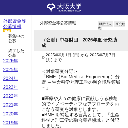
外部資金等
外部資金等公募情報
財団法人
研究助
公募情報
成
募集中の
（公財）中谷財団 2026年度 研究助
公募
成
終了した
2025年6月1日
(日)
から
2025年7月7日
公募
(月)
まで
2026年
2025年
＜対象研究分野＞
「BME（Bio Medical Engineering）分
2024年
野 ～生命科学と理工学の融合境界領域
2023年
～」
2022年
■医療や人々の健康に貢献しうる独創
的でイノベーティブなアプローチをお
2021年
こなう研究を対象とします。
2020年
■BME を補足する言葉として、「生命
科学と理工学の融合境界領域」と付記
2019年
しました。