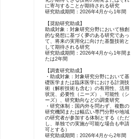
に寄与することが期待される研究
研究助成期間：2026年4月から1年間
【奨励研究助成】
助成対象：対象研究分野において独創
的な発想に基づく夢のある研究であっ
て、将来の実用化に向けた基盤技術と
して期待される研究
研究助成期間：2026年4⽉から1年間ま
たは2年間
【調査研究助成】
・助成対象：対象研究分野において基
礎医学または臨床医学における計測技
術（解析技術も含む）の有用性、活用
状況、必要性（ニーズ）、可能性（シ
ーズ）、研究動向などの調査研究
・研究体制：国内外を問わず、複数の
研究機関または幅広い専門分野や地域
の研究者が参加する体制とする（ただ
し、単独での実施が可能な場合も申請
可とする）
研究助成期間：2026年4⽉から2年間