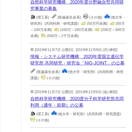
自然科学研究機構 2020年度分野融合型共同研
究事業の募集
(理工系)
(医歯薬生命系)
(その他)
(他大学・
研究所)
(共同利用・研究課題)
(50万円未満)
(50万
～100万未満)
(100万～200万未満)
(200万～500万
未満)
(500万～2千万未満)
[2019年11月7日 公開日]
[2019年12月9日 (月) 締切]
情報・システム研究機構 2020年度国立遺伝学
研究所 共同研究・研究会「NIG-JOINT」の公募
(医歯薬生命系)
(他大学・研究所)
(共同利用・研究
課題)
(その他)
[2019年11月7日 公開日]
[2019年12月6日 (金) 締切]
自然科学研究機構 2020度分子科学研究所共同
利用（通年・前期）の公募
(理工系)
(他大学・研究所)
(共同利用・研究課題)
(その他)