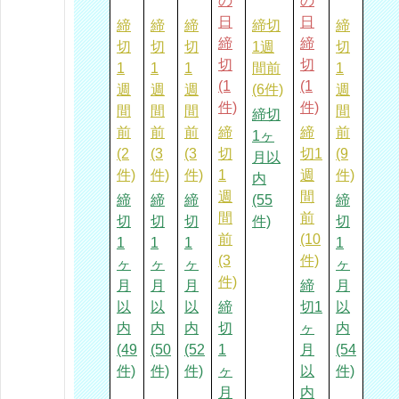
の
の
日
日
締
締
締
締切
締
締
締
切
切
切
1週
切
切
切
1
1
1
間前
1
(1
(1
週
週
週
(6件)
週
件)
件)
間
間
間
間
締切
前
前
前
締
締
前
1ヶ
(2
(3
(3
切
切1
(9
月以
件)
件)
件)
1
週
件)
内
週
間
締
締
締
(55
締
間
前
切
切
切
件)
切
前
(10
1
1
1
1
(3
件)
ヶ
ヶ
ヶ
ヶ
件)
月
月
月
締
月
以
以
以
締
切1
以
内
内
内
切
ヶ
内
(49
(50
(52
1
月
(54
件)
件)
件)
ヶ
以
件)
月
内