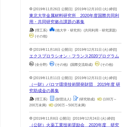
[2019年11月26日 公開日]
[2019年12月10日 (火) 締切]
東北大学金属材料研究所 2020年度国際共同利
用・共同研究拠点課題の募集
(理工系)
(他大学・研究所)
(共同利用・研究課題)
(その他)
[2019年11月18日 公開日]
[2019年12月31日 (火) 締切]
エクスプロラシオン・フランス2020プログラム
(全分野)
(その他)
(国際交流助成)
(その他)
[2019年11月11日 公開日]
[2019年12月31日 (火) 締切]
（一財）パロマ環境技術開発財団 2019年度 研
究助成金の募集
(理工系)
(財団法人)
(研究助成)
(100万～
200万未満)
(200万～500万未満)
[2019年11月8日 公開日]
[2019年12月24日 (火) 締切]
（公財）火薬工業技術奨励会 2020年度 研究