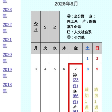
年
2026年8月
2023
年
：全分野
：
理工系
：医歯
今
2022
<
>
薬生命系
月
年
：人文社会系
：その他
2021
年
月
火
水
木
金
土
日
2020
1
2
年
3
4
5
6
7
8
9
2019
年
(23
2018
件)
締
締
年
切
切
(66
1
1
件)
週
週
(61