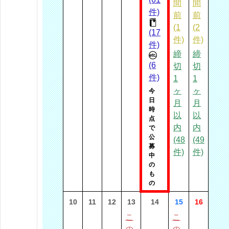
間
間
件)
前
前
(1
(2
(17
件)
件)
件)
締
締
(6
切
切
件)
1
1
ヶ
ヶ
今
日
月
月
時
以
以
点
内
内
で
公
(48
(49
募
件)
件)
中
の
も
の
10
11
12
13
14
15
16
こ
こ