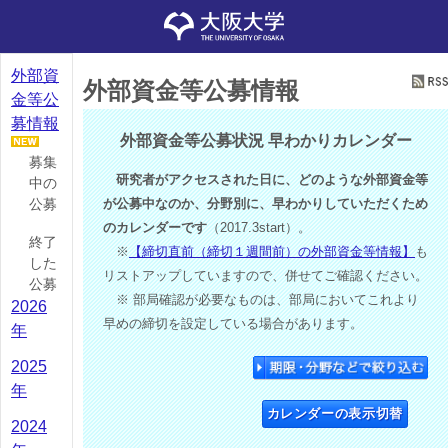
外部資
外部資金等公募情報
金等公
募情報
外部資金等公募状況 早わかりカレンダー
募集
研究者がアクセスされた日に、どのような外部資金等
中の
公募
が公募中なのか、分野別に、早わかりしていただくため
のカレンダーです
（2017.3start）。
終了
※
【締切直前（締切１週間前）の外部資金等情報】
も
した
リストアップしていますので、併せてご確認ください。
公募
※ 部局確認が必要なものは、部局においてこれより
2026
早めの締切を設定している場合があります。
年
2025
年
カレンダーの表示切替
2024