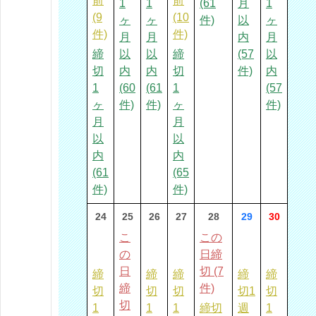
前
前
1
1
(61
月
1
(9
(10
ヶ
ヶ
件)
以
ヶ
件)
件)
月
月
内
月
締
以
以
締
(57
以
切
内
内
切
件)
内
1
(60
(61
1
(57
ヶ
件)
件)
ヶ
件)
月
月
以
以
内
内
(61
(65
件)
件)
24
25
26
27
28
29
30
こ
この
の
日締
日
切 (7
締
締
締
締
締
締
件)
切
切
切
切1
切
切
1
1
1
締切
週
1