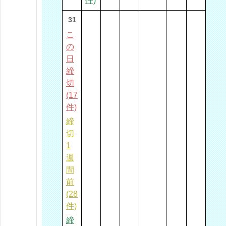
件)
31
こ
の
日
締
切
(17
件)
締
切
1
週
間
前
(28
件)
締