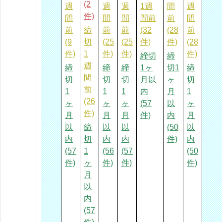
(2
週
週
週
1週
間
週
件)
間
間
間
間前
前
間
前
締
前
前
(32
(28
前
(9
切
(25
(25
件)
件)
(28
件)
1
件)
件)
件)
締切
締
週
締
締
締
1ヶ
切1
締
間
切
切
切
月以
ヶ
切
前
1
1
1
内
月
1
(26
ヶ
ヶ
ヶ
(57
以
ヶ
件)
月
月
月
件)
内
月
以
締
以
以
(50
以
内
切
内
内
件)
内
(57
1
(56
(57
(50
件)
ヶ
件)
件)
件)
月
以
内
(57