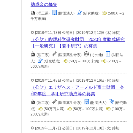
助成金の募集
(理工系)
(財団法人)
(研究助成)
(500万～2
千万未満)
[2019年11月8日 公開日]
[2019年12月12日 (木) 締切]
（公財）喫煙科学研究財団 2020年度助成研究
【一般研究】【若手研究】の募集
(理工系)
(医歯薬生命系)
(その他)
(財団法
人)
(研究助成)
(50万～100万未満)
(200万～
500万未満)
[2019年11月8日 公開日]
[2019年12月16日 (月) 締切]
（公財）エリザベス・アーノルド富士財団 令
和2年度 学術研究助成等の募集
(理工系)
(医歯薬生命系)
(財団法人)
(研究助
成)
(50万円未満)
(50万～100万未満)
(100万～
200万未満)
[2019年11月7日 公開日]
[2019年12月10日 (火) 締切]