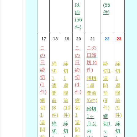
以
(55
内
件)
(56
件)
17
18
19
20
21
22
23
こ
こ
この
の
の
日締
日
日
切 (4
締
締
締
締
締
締
件)
切
切
切1
切
切
切
1
1
締切
週
1
(1
(4
週
週
1週
間
週
件)
件)
間
間
間前
前
間
締
前
前
締
(6件)
(9
前
切
(8
(10
切
件)
(9
締切
1
件)
件)
1
件)
1ヶ
締
週
週
締
締
月以
切1
締
間
間
切
切
内
ヶ
切