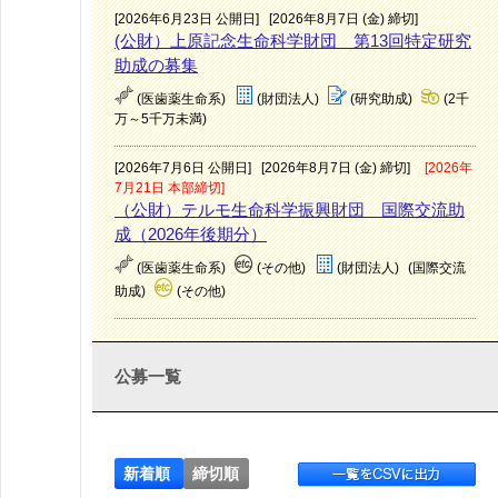
[2026年6月23日 公開日]
[2026年8月7日 (金) 締切]
(公財）上原記念生命科学財団 第13回特定研究
助成の募集
(医歯薬生命系)
(財団法人)
(研究助成)
(2千
万～5千万未満)
[2026年7月6日 公開日]
[2026年8月7日 (金) 締切]
[2026年
7月21日 本部締切]
（公財）テルモ生命科学振興財団 国際交流助
成（2026年後期分）
(医歯薬生命系)
(その他)
(財団法人)
(国際交流
助成)
(その他)
公募一覧
新着順
締切順