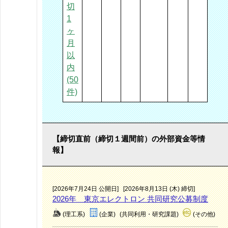
切
1
ヶ
月
以
内
(50
件)
【締切直前（締切１週間前）の外部資金等情
報】
[2026年7月24日 公開日]
[2026年8月13日 (木) 締切]
2026年 東京エレクトロン 共同研究公募制度
(理工系)
(企業)
(共同利用・研究課題)
(その他)