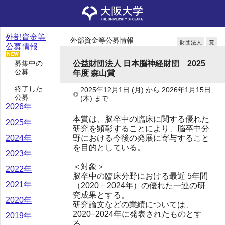
外部資金等
外部資金等公募情報
財団法人
賞
公募情報
募集中の
公益財団法人 日本脳神経財団 2025
公募
年度 森山賞
終了した
2025年12月1日
(月)
から
2026年1月15日
公募
(木)
まで
2026年
本賞は、脳卒中の臨床に関する優れた
2025年
研究を顕彰することにより、脳卒中分
野における今後の発展に寄与すること
2024年
を目的としている。
2023年
＜対象＞
2022年
脳卒中の臨床分野における最近 5年間
2021年
（2020－2024年）の優れた一連の研
究成果とする。
2020年
研究論文などの業績については、
2020−2024年に発表されたものとす
2019年
る。