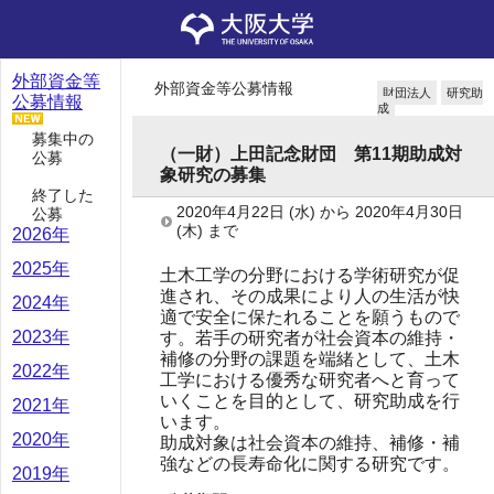
外部資金等
外部資金等公募情報
財団法人
研究助
公募情報
成
募集中の
（一財）上田記念財団 第11期助成対
公募
象研究の募集
終了した
2020年4月22日
(水)
から
2020年4月30日
公募
(木)
まで
2026年
2025年
土木工学の分野における学術研究が促
進され、その成果により人の生活が快
2024年
適で安全に保たれることを願うもので
2023年
す。若手の研究者が社会資本の維持・
補修の分野の課題を端緒として、土木
2022年
工学における優秀な研究者へと育って
いくことを目的として、研究助成を行
2021年
います。
2020年
助成対象は社会資本の維持、補修・補
強などの長寿命化に関する研究です。
2019年