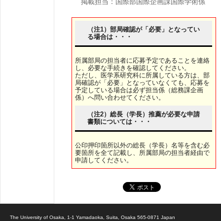
掲載担当：国際部国際企画課国際学術係
（注1）部局確認が「必要」となってい
る場合は・・・
所属部局の担当者に応募予定であることを連絡
し、必要な手続きを確認してください。
ただし、医学系研究科に所属している方は、部
局確認が「必要」となっていなくても、応募を
予定している場合は必ず担当係（総務課企画
係）へ問い合わせてください。
（注2）総長（学長）推薦が必要な申請
書類については・・・
公印押印箇所以外の総長（学長）名等を含む必
要箇所を全て記載し、所属部局の担当者経由で
申請してください。
The University of Osaka, 1-1 Yamadaoka, Suita, Osaka 565-0871 Japan