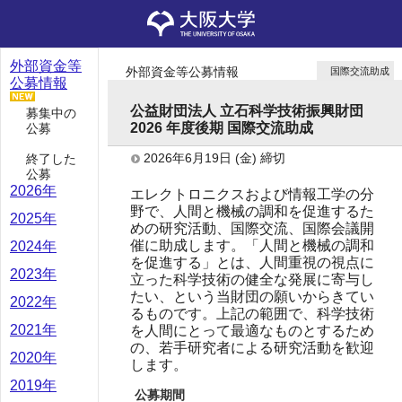
外部資金等
外部資金等公募情報
国際交流助成
公募情報
公益財団法人 立石科学技術振興財団
募集中の
2026 年度後期 国際交流助成
公募
2026年6月19日
(金)
締切
終了した
公募
2026年
エレクトロニクスおよび情報工学の分
野で、人間と機械の調和を促進するた
2025年
めの研究活動、国際交流、国際会議開
催に助成します。「人間と機械の調和
2024年
を促進する」とは、人間重視の視点に
2023年
立った科学技術の健全な発展に寄与し
たい、という当財団の願いからきてい
2022年
るものです。上記の範囲で、科学技術
2021年
を人間にとって最適なものとするため
の、若手研究者による研究活動を歓迎
2020年
します。
2019年
公募期間