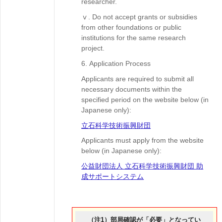
researcher.
ⅴ. Do not accept grants or subsidies
from other foundations or public
institutions for the same research
project.
6. Application Process
Applicants are required to submit all
necessary documents within the
specified period on the website below (in
Japanese only):
立石科学技術振興財団
Applicants must apply from the website
below (in Japanese only):
公益財団法人 立石科学技術振興財団 助
成サポートシステム
（注1）部局確認が「必要」となってい