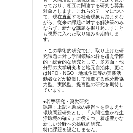
っており、相互に関連する研究も募集
対象とします。これらのテーマについ
て、現在直面する社会現象も踏まえな
がら、従来の課題に対する解決策のみ
ならず、新たな課題を掘り起こすこと
も視野に入れた取り組みを期待しま
す。
・この学術的研究では、取り上げた研
究課題に対し学問領域の枠を超え学際
的・総合的な研究として、多方面・他
分野の大学研究者と地元自治体、更に
はNPO・NGO・地域住民等の実践活
動者などが協働して推進する他分野協
力型、実践型、提言型の研究を期待し
ています。
●若手研究・奨励研究
課題：上記＜助成の趣旨＞を踏まえた
環境問題研究とし、「人間性豊かな生
活環境の確立」に役立つ、着想豊かな
新しい分野への挑戦的研究。
特に課題を設定しません。