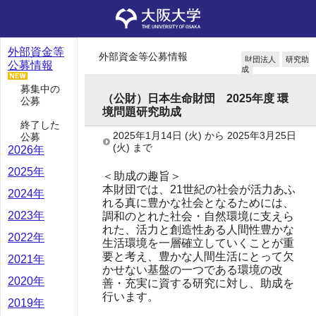
外部資金等
外部資金等公募情報
財団法人
研究助
公募情報
成
募集中の
（公財）日本生命財団 2025年度 環
公募
境問題研究助成
終了した
2025年1月14日
(火)
から
2025年3月25日
公募
(火)
まで
2026年
2025年
＜助成の趣旨＞
本財団では、21世紀の社会が活力あふ
2024年
れる真に豊かな社会となるためには、
2023年
調和のとれた社会・自然環境に支えら
れた、活力と創造性ある人間性豊かな
2022年
生活環境を一層確立していくことが重
要と考え、豊かな人間生活にとって欠
2021年
かせない基盤の一つである環境の改
2020年
善・充実に資する研究に対し、助成を
行います。
2019年