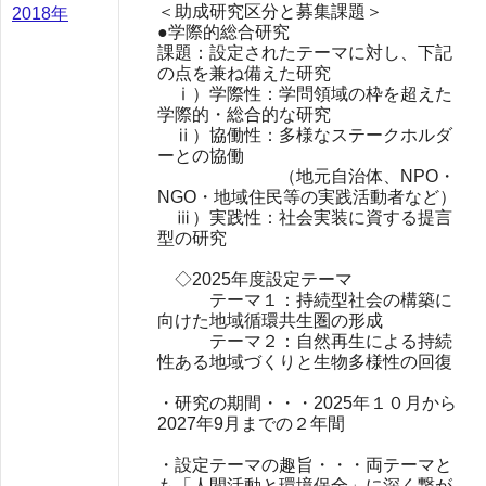
＜助成研究区分と募集課題＞
2018年
●学際的総合研究
課題：設定されたテーマに対し、下記
の点を兼ね備えた研究
ⅰ）学際性：学問領域の枠を超えた
学際的・総合的な研究
ⅱ）協働性：多様なステークホルダ
ーとの協働
（地元自治体、NPO・
NGO・地域住民等の実践活動者など）
ⅲ）実践性：社会実装に資する提言
型の研究
◇2025年度設定テーマ
テーマ１：持続型社会の構築に
向けた地域循環共生圏の形成
テーマ２：自然再生による持続
性ある地域づくりと生物多様性の回復
・研究の期間・・・2025年１０月から
2027年9月までの２年間
・設定テーマの趣旨・・・両テーマと
も「人間活動と環境保全」に深く繋が