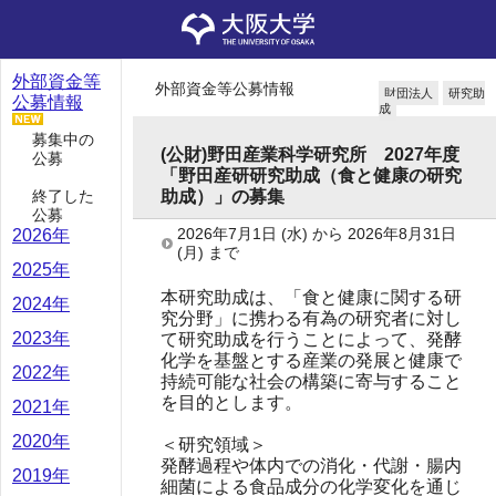
外部資金等
外部資金等公募情報
財団法人
研究助
公募情報
成
募集中の
(公財)野田産業科学研究所 2027年度
公募
「野田産研研究助成（食と健康の研究
終了した
助成）」の募集
公募
2026年7月1日
(水)
から
2026年8月31日
2026年
(月)
まで
2025年
本研究助成は、「食と健康に関する研
2024年
究分野」に携わる有為の研究者に対し
2023年
て研究助成を行うことによって、発酵
化学を基盤とする産業の発展と健康で
2022年
持続可能な社会の構築に寄与すること
を目的とします。
2021年
2020年
＜研究領域＞
発酵過程や体内での消化・代謝・腸内
2019年
細菌による食品成分の化学変化を通じ