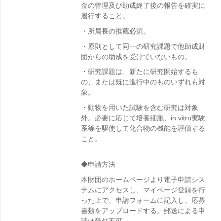
金の管理及び助成終了後の報告を確実に
履行すること。
・所属長の推薦必須。
・原則として同一の研究課題で他助成財
団からの助成を受けていないもの。
・研究課題は、新たに研究開始するも
の、または既に進行中のものいずれも対
象。
・動物を用いた試験を含む研究は対象
外。必要に応じて培養細胞、in vitro実験
系等を駆使して化合物の機能を評価する
こと。
◆申請方法
本財団のホームページより電子申請シス
テムにアクセスし、マイページ登録を行
った上で、申請フォームに記入し、応募
書類をアップロードする。郵送による申
請は受付不可。