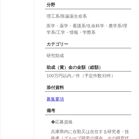
分野
理工系/医歯薬生命系
医学・薬学・看護系/生命科学・農学系/理
学系/工学・情報・学際系
カテゴリー
研究助成
助成（賞）金の金額（総額）
100万円以内／件（予定件数33件）
添付資料
募集要項
備考
◆応募資格
兵庫県内に在勤又は在住する研究者・技
術者（グループ研究の場合、その研究代