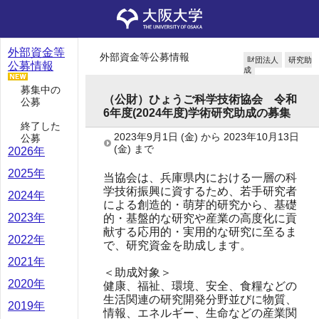
外部資金等
外部資金等公募情報
財団法人
研究助
公募情報
成
募集中の
（公財）ひょうご科学技術協会 令和
公募
6年度(2024年度)学術研究助成の募集
終了した
2023年9月1日
(金)
から
2023年10月13日
公募
(金)
まで
2026年
2025年
当協会は、兵庫県内における一層の科
学技術振興に資するため、若手研究者
2024年
による創造的・萌芽的研究から、基礎
2023年
的・基盤的な研究や産業の高度化に貢
献する応用的・実用的な研究に至るま
2022年
で、研究資金を助成します。
2021年
＜助成対象＞
2020年
健康、福祉、環境、安全、食糧などの
生活関連の研究開発分野並びに物質、
2019年
情報、エネルギー、生命などの産業関