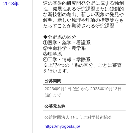
連の基盤的研究開発分野に属する独創
2018年
性、発展性ある研究課題または独創的
な新技術の創出、新しい現象の発見や
解明、新しい原理や理論の構築等をも
たらすことが期待される研究課題
◆分野系の区分
①医学・薬学・看護系
②生命科学・農学系
③理学系
④工学・情報・学際系
※上記4つの「系の区分」ごとに審査
を行います。
公募期間
2023年9月1日
(金)
から
2023年10月13日
(金)
まで
公募元名称
公益財団法人 ひょうご科学技術協会
https://hyogosta.jp/