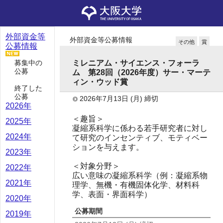
外部資金等
外部資金等公募情報
その他
賞
公募情報
募集中の
ミレニアム・サイエンス・フォーラ
公募
ム 第28回（2026年度）サー・マーテ
ィン・ウッド賞
終了した
公募
2026年7月13日
(月)
締切
2026年
＜趣旨＞
2025年
凝縮系科学に係わる若手研究者に対し
2024年
て研究のインセンティブ、モティベー
ションを与えます。
2023年
＜対象分野＞
2022年
広い意味の凝縮系科学（例：凝縮系物
2021年
理学、無機・有機固体化学、材料科
学、表面・界面科学）
2020年
公募期間
2019年