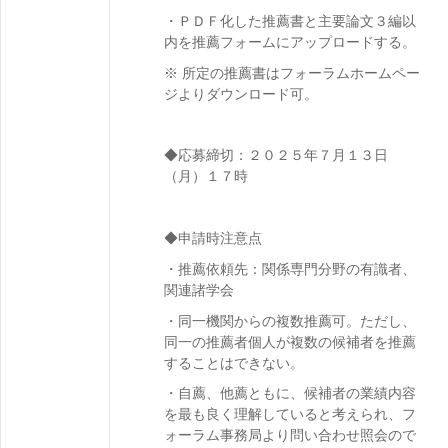
・ＰＤＦ化した推薦書と主要論文３編以
内を推薦フォームにアップロードする。
※ 所定の推薦書はフォーラムホームペー
ジよりダウンロード可。
◆応募締切：２０２５年７月１３日
（月）１７時
◆申請時注意点
・推薦依頼先：関係専門分野の有識者、
関連諸学会
・同一機関からの複数推薦可。ただし、
同一の推薦者個人が複数の候補者を推薦
することはできない。
・自薦、他薦ともに、候補者の業績内容
を最も良く理解していると考えられ、フ
ォーラム事務局より問い合わせ照会ので