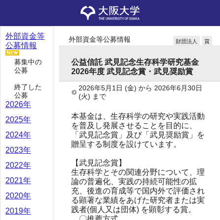
外部資金等
外部資金等公募情報
財団法人
賞
公募情報
募集中の
公益信託 武見記念生存科学研究基金
公募
2026年度 武見記念賞・武見奨励賞
終了した
2026年5月1日
(金)
から
2026年6月30日
公募
(火)
まで
2026年
本基金は、生存科学の研究や実践活動
2025年
を普及し発展させることを目的に、
「武見記念賞」及び「武見奨励賞」を
2024年
贈呈する制度を設けています。
2023年
【武見記念賞】
2022年
生存科学とその関連分野について、理
2021年
論の普遍化、実践の持続可能性の拡
充、後進の育成等で国内外で評価され
2020年
る顕著な業績をあげた研究者または実
践者(個人又は団体) を顕彰する賞。
2019年
〇推薦方式