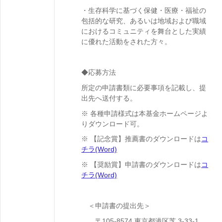
・生存科学に基づく保健・医療・福祉の
包括的な研究、あるいは地域および職域
におけるコミュニティを舞台とした実績
に優れた活動をされた方々。
◆応募方法
所定の申請書類に必要事項を記載し、提
出先へ送付する。
※ 各種申請様式は本基金ホームページよ
りダウンロード可。
※ 【記念賞】推薦書のダウンロードは
コ
チラ(Word)
※ 【奨励賞】申請書のダウンロードは
コ
チラ(Word)
＜申請書の提出先＞
〒105-8574 東京都港区芝 3-33-1