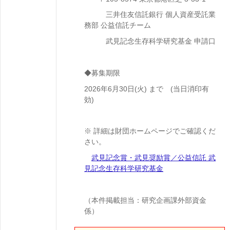
三井住友信託銀行 個人資産受託業
務部 公益信託チーム
武見記念生存科学研究基金 申請口
◆募集期限
2026年6月30日(火) まで (当日消印有
効)
※ 詳細は財団ホームページでご確認くだ
さい。
武見記念賞・武見奨励賞
／公益信託 武
見記念生存科学研究基金
（本件掲載担当：研究企画課外部資金
係）