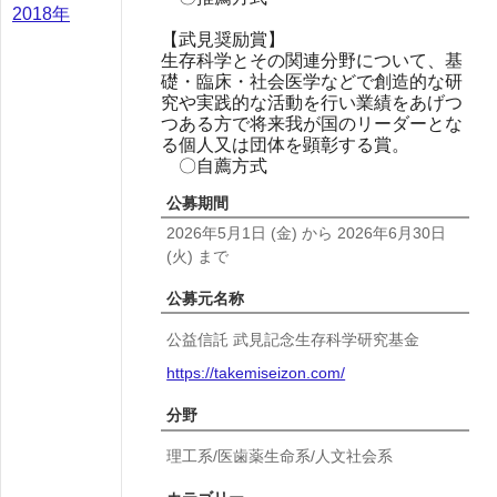
2018年
【武見奨励賞】
生存科学とその関連分野について、基
礎・臨床・社会医学などで創造的な研
究や実践的な活動を行い業績をあげつ
つある方で将来我が国のリーダーとな
る個人又は団体を顕彰する賞。
〇自薦方式
公募期間
2026年5月1日
(金)
から
2026年6月30日
(火)
まで
公募元名称
公益信託 武見記念生存科学研究基金
https://takemiseizon.com/
分野
理工系/医歯薬生命系/人文社会系