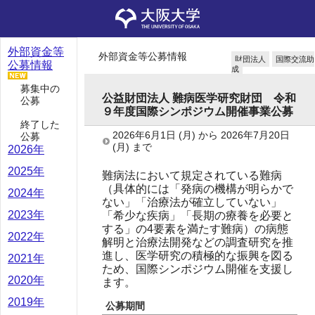
外部資金等
外部資金等公募情報
財団法人
国際交流助
公募情報
成
募集中の
公益財団法人 難病医学研究財団 令和
公募
９年度国際シンポジウム開催事業公募
終了した
2026年6月1日
(月)
から
2026年7月20日
公募
(月)
まで
2026年
2025年
難病法において規定されている難病
（具体的には「発病の機構が明らかで
2024年
ない」「治療法が確立していない」
2023年
「希少な疾病」「長期の療養を必要と
する」の4要素を満たす難病）の病態
2022年
解明と治療法開発などの調査研究を推
進し、医学研究の積極的な振興を図る
2021年
ため、国際シンポジウム開催を支援し
2020年
ます。
2019年
公募期間