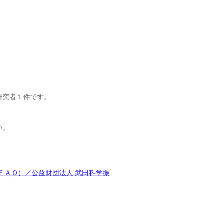
研究者１件です。
い。
ＦＡＱ）／公益財団法人 武田科学振