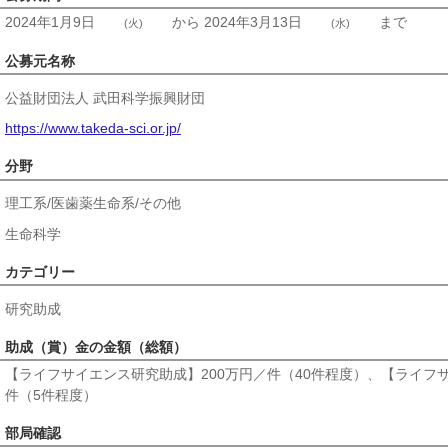
2024年1月9日
から
2024年3月13日
まで
(火)
(水)
公募元名称
公益財団法人 武田科学振興財団
https://www.takeda-sci.or.jp/
分野
理工系/医歯薬生命系/その他
生命科学
カテゴリー
研究助成
助成（賞）金の金額（総額）
【ライフサイエンス研究助成】200万円／件（40件程度）、【ライフ
件（5件程度）
部局確認