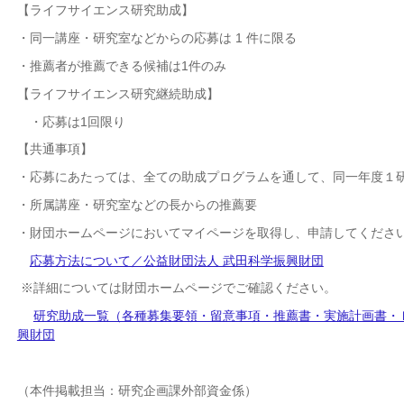
【ライフサイエンス研究助成】
・
同一講座・研究室などからの応募は 1 件に限る
・推薦者が推薦できる候補は1件のみ
【ライフサイエンス研究継続助成】
・応募は1回限り
【共通事項】
・応募にあたっては、
全ての助成プログラムを通して、同一年度１
・所属講座・研究室などの長からの推薦要
・財団ホームページにおいて
マイページを取得し、
申請してくださ
応募方法について／公益財団法人 武田科学振興財団
※詳細については財団ホームページでご確認ください。
研究助成一覧（各種募集要領・留意事項・推薦書・実施計画書・
興財団
（本件掲載担当：研究企画課外部資金係）