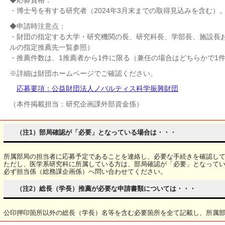
◆応募資格：
・博士号を有する研究者（2024年3月末までの取得見込みを含む）
◆申請時注意点：
・財団の指定する大学・研究機関の長、研究科長、学部長、施設長お
ルの指定推薦先一覧参照）
・推薦件数は、1推薦者から1件に限る（兼任の場合はどちらかで1
※詳細は財団ホームページでご確認ください。
応募要項：公益財団法人ノバルティス科学振興財団
（本件掲載担当：研究企画課外部資金係）
（注1）部局確認が「必要」となっている場合は・・・
所属部局の担当者に応募予定であることを連絡し、必要な手続きを確認し
ただし、医学系研究科に所属している方は、部局確認が「必要」となって
必ず担当係（総務課企画係）へ問い合わせてください。
（注2）総長（学長）推薦が必要な申請書類については・・・
公印押印箇所以外の総長（学長）名等を含む必要箇所を全て記載し、所属