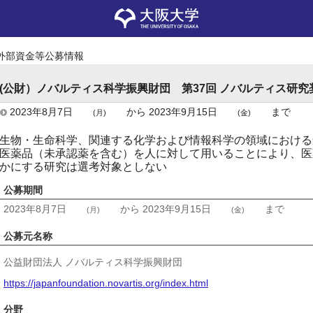
外部資金等公募情報
(公財）ノバルティス科学振興財団 第37回 ノバルティス研
2023年8月7日
から
2023年9月15日
まで
(月)
(金)
生物・生命科学、関連する化学および情報科学の領域における
医薬品（未承認薬を含む）を人に対して用いることにより、医
かにする研究は選考対象としない
公募期間
2023年8月7日
から
2023年9月15日
まで
(月)
(金)
公募元名称
公益財団法人 ノバルティス科学振興財団
https://japanfoundation.novartis.org/index.html
分野