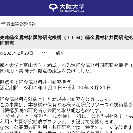
外部資金等公募情報
先進軽金属材料国際研究機構（ＩＬＭ）軽金属材料共同研究拠
同研究
2025年2月28日
締切
(金)
熊本大学と富山大学で編成する先進軽金属材料国際研究機構（
同利用・共同研究拠点の認定を受けました。
拠点名：軽金属材料共同研究拠点
認定期間：令和 4 年 4 月 1 日〜令和 10 年 3 月 31 日
軽金属材料を対象とした新規共同研究を公募します。
この事業は、本機構が保有する様々な研究リソースや技術基盤
当機構所属の研究者が共同で取り組むものです。
「公募型」と「依頼型」に分類し、特に、公募型共同利用・
利用・共同研究助成プログラム」を設けて実施します。
なお、公募型共同利用・共同研究では、特定のテーマを設定す
由な発想による「自由テーマ」の２種類で募集します。