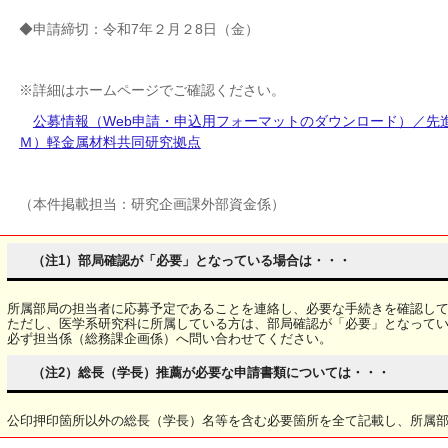
◆申請締切：令和7年２月２8日（金）
※詳細はホームページでご確認ください。
公募情報（Web申請・申込用フォーマットのダウンロード）／先
Ｍ）軽金属材料共同研究拠点
（本件掲載担当：研究企画課外部資金係）
（注1）部局確認が「必要」となっている場合は・・・
所属部局の担当者に応募予定であることを連絡し、必要な手続きを確認し
ただし、医学系研究科に所属している方は、部局確認が「必要」となって
必ず担当係（総務課企画係）へ問い合わせてください。
（注2）総長（学長）推薦が必要な申請書類については・・・
公印押印箇所以外の総長（学長）名等を含む必要箇所を全て記載し、所属