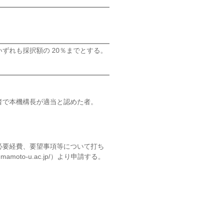
ずれも採択額の 20％までとする。
者で本機構長が適当と認めた者。
必要経費、要望事項等について打ち
moto-u.ac.jp/）より申請する。