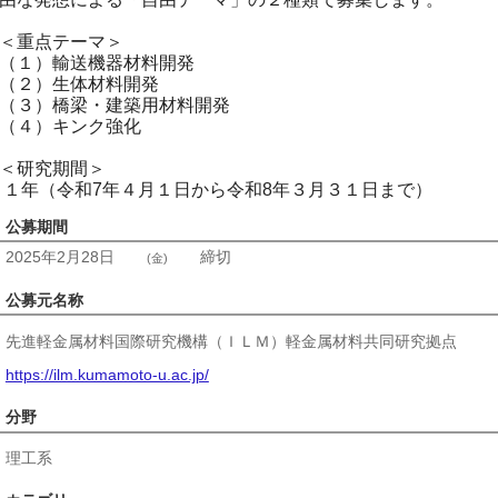
＜重点テーマ＞
（１）輸送機器材料開発
（２）生体材料開発
（３）橋梁・建築用材料開発
（４）キンク強化
＜研究期間＞
１年（令和7年４月１日から令和8年３月３１日まで）
公募期間
2025年2月28日
締切
(金)
公募元名称
先進軽金属材料国際研究機構（ＩＬＭ）軽金属材料共同研究拠点
https://ilm.kumamoto-u.ac.jp/
分野
理工系