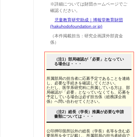
※詳細については財団ホームページでご
確認ください。
児童教育研究助成｜博報堂教育財団
(hakuhodofoundation.or.jp)
（本件掲載担当：研究企画課外部資金
係）
（注1）部局確認が「必要」となってい
る場合は・・・
所属部局の担当者に応募予定であることを連絡
し、必要な手続きを確認してください。
ただし、医学系研究科に所属している方は、部
局確認が「必要」となっていなくても、応募を
予定している場合は必ず担当係（総務課企画
係）へ問い合わせてください。
（注2）総長（学長）推薦が必要な申請
書類については・・・
公印押印箇所以外の総長（学長）名等を含む必
要箇所を全て記載し、所属部局の担当者経由で