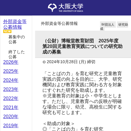
外部資金等
外部資金等公募情報
財団法人
研究助
公募情報
成
募集中の
（公財）博報堂教育財団 2025年度
公募
第20回児童教育実践についての研究助
終了した
成の募集
公募
2024年10月28日
(月)
締切
2026年
2025年
「ことばの力」を育む研究と児童教育
実践の質の向上を目的に、大学、研究
2024年
機関および教育実践に関わる方を対象
2023年
にすぐれた研究を助成します。
※児童教育の対象は小・中学生としま
2022年
す。ただし、児童教育への反映が明確
な場合に限り、幼児、高校生に関する
2021年
研究も可とします。
2020年
＜助成の対象＞
2019年
◎「ことばの力」を育む研究