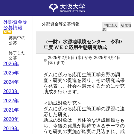
外部資金等
外部資金等公募情報
財団法人
研究助
公募情報
成
募集中の
（一財）水源地環境センター 令和7
公募
年度 ＷＥＣ応用生態研究助成
終了した
2025年2月5日
(水)
から
2025年4月4日
公募
(金)
まで
2026年
2025年
ダムに係わる応用生態工学分野の調
査・研究の促進を図り、その研究成果
2024年
を発表し、社会へ還元するために研究
2023年
助成を行います。
2022年
＜助成対象研究＞
ダムに係わる応用生態工学の課題に適
2021年
応した研究。
2020年
助成の対象は、具体的な達成目標をも
ち、今後の発展が期待できるテーマの
2019年
うち研究の実施が確実に見込まれ、成