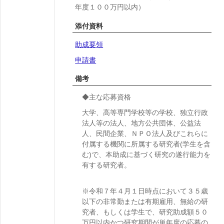
年度１００万円以内）
添付資料
助成要領
申請書
備考
◆主な応募資格
大学、高等専門学校等の学校、独立行政
法人等の法人、地方公共団体、公益法
人、民間企業、ＮＰＯ法人及びこれらに
付属する機関に所属する研究者(学生を含
む)で、本助成に基づく研究の遂行能力を
有する研究者。
※令和７年４月１日時点において３５歳
以下の非常勤または有期雇用、無給の研
究者、もしくは学生で、研究助成額５０
万円以内かつ研究期間が単年度の応募の