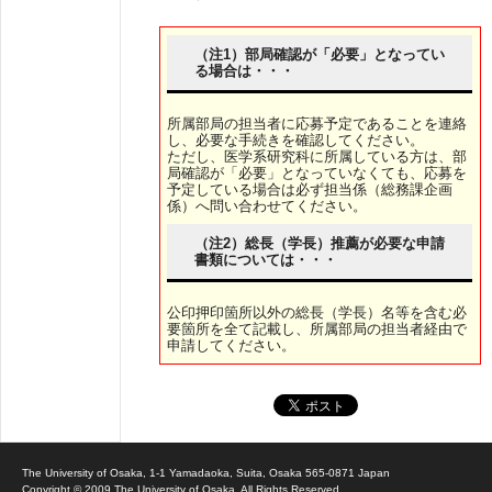
（注1）部局確認が「必要」となってい
る場合は・・・
所属部局の担当者に応募予定であることを連絡
し、必要な手続きを確認してください。
ただし、医学系研究科に所属している方は、部
局確認が「必要」となっていなくても、応募を
予定している場合は必ず担当係（総務課企画
係）へ問い合わせてください。
（注2）総長（学長）推薦が必要な申請
書類については・・・
公印押印箇所以外の総長（学長）名等を含む必
要箇所を全て記載し、所属部局の担当者経由で
申請してください。
The University of Osaka, 1-1 Yamadaoka, Suita, Osaka 565-0871 Japan
Copyright © 2009 The University of Osaka. All Rights Reserved.