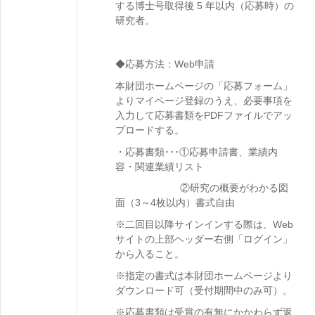
する博士号取得後 5 年以内（応募時）の
研究者。
◆応募方法：Web申請
本財団ホームページの「応募フォーム」
よりマイページ登録のうえ、必要事項を
入力して応募書類をPDFファイルでアッ
プロードする。
・応募書類･･･①応募申請書、業績内
容・関連業績リスト
②
研究の概要がわかる図
面（3～4枚以内）書式自由
※二回目以降サインインする際は、Web
サイトの上部ヘッダー右側「ログイン」
から入ること。
※指定の書式は本財団ホームページより
ダウンロード可（受付期間中のみ可）。
※
応募書類は受賞の有無にかかわらず返