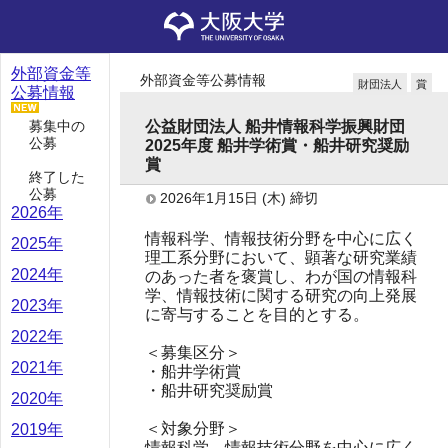
外部資金等
外部資金等公募情報
財団法人
賞
公募情報
募集中の
公益財団法人 船井情報科学振興財団
公募
2025年度 船井学術賞・船井研究奨励
賞
終了した
公募
2026年1月15日
(木)
締切
2026年
情報科学、情報技術分野を中心に広く
2025年
理工系分野において、顕著な研究業績
2024年
のあった者を褒賞し、わが国の情報科
学、情報技術に関する研究の向上発展
2023年
に寄与することを目的とする。
2022年
＜募集区分＞
2021年
・船井学術賞
・船井研究奨励賞
2020年
＜対象分野＞
2019年
情報科学、情報技術分野を中心に広く