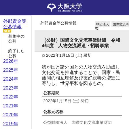
外部資金等
外部資金等公募情報
財団法人
国際交流助
公募情報
成
募集中の
（公財）国際文化交流事業財団 令和
公募
4年度 人物交流派遣・招聘事業
終了した
2022年1月15日
(土)
締切
公募
2026年
我が国と諸外国との人物交流を助成し
2025年
文化交流を推進することで、国家・民
族間の相互理解及び友好親善の増進に
2024年
寄与し、世界平和を図るもの。
2023年
公募期間
2022年
2022年1月15日
(土)
締切
2021年
公募元名称
2020年
公益財団法人 国際文化交流事業財団
2019年