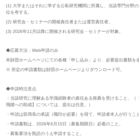
(1) 大学またはそれに準ずる公私研究機関に所属し、当該専門分野
位を有する。
(2) 研究会・セミナーの開催
責任者
または運営責任者。
(3) 2026年11月以降に開催される研究会・セミナーが対象。
◆応募方法：Web申請のみ
本財団ホームページにての各種「申し込み」より、必要提出書類を
※ 所定の申請書類は財団ホームページよりダウンロード可。
◆申請時注意点
・当該研究に理解ある学識経験者の責任ある推薦を受けること。（
飛躍への助成】については、提出は任意。）
・申請は部局長の承認（職印が必要）を得て、申請者本人が行うこ
・申請書類は、2026年6月15日（募集期限日）必着のこと。
・募集要項を熟読のうえ申請すること。