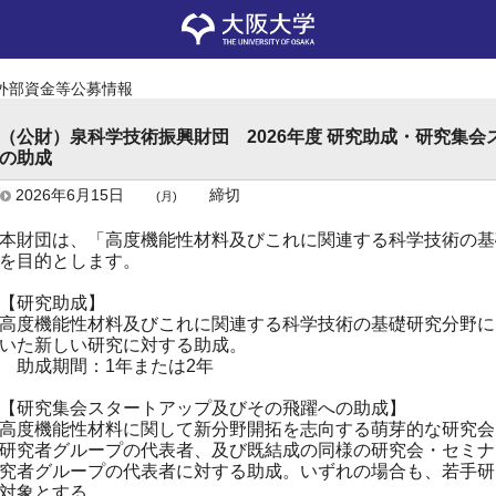
外部資金等公募情報
（公財）泉科学技術振興財団 2026年度 研究助成・研究集
の助成
2026年6月15日
締切
(月)
本財団は、「高度機能性材料及びこれに関連する科学技術の基
を目的とします。
【研究助成】
高度機能性材料及びこれに関連する科学技術の基礎研究分野に
いた新しい研究に対する助成。
助成期間：1年または2年
【研究集会スタートアップ及びその飛躍への助成】
高度機能性材料に関して新分野開拓を志向する萌芽的な研究会
研究者グループの代表者、及び既結成の同様の研究会・セミナ
究者グループの代表者に対する助成。いずれの場合も、若手研
対象とする。