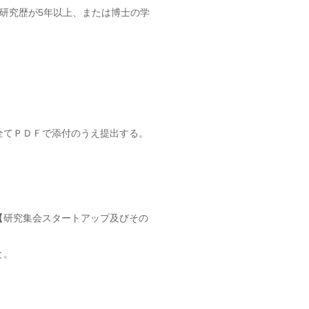
の研究歴が5年以上、または博士の学
全てＰＤＦで添付のうえ提出する。
【研究集会スタートアップ及びその
と。