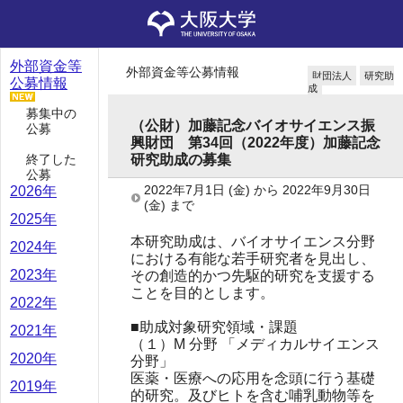
外部資金等
外部資金等公募情報
財団法人
研究助
公募情報
成
募集中の
（公財）加藤記念バイオサイエンス振
公募
興財団 第34回（2022年度）加藤記念
終了した
研究助成の募集
公募
2022年7月1日
(金)
から
2022年9月30日
2026年
(金)
まで
2025年
本研究助成は、バイオサイエンス分野
2024年
における有能な若手研究者を見出し、
2023年
その創造的かつ先駆的研究を支援する
ことを目的とします。
2022年
■助成対象研究領域・課題
2021年
（１）M 分野 「メディカルサイエンス
2020年
分野」
医薬・医療への応用を念頭に行う基礎
2019年
的研究。及びヒトを含む哺乳動物等を