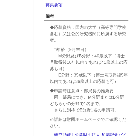
募集要項
備考
◆応募資格：国内の大学（高等専門学校
含む）又は公的研究機関に所属する研究
者。
□年齢（9月末日）
M分野及びB分野：40歳以下（博士
号取得後10年以内であれば41歳以上の応
募も可）
E分野：35歳以下（博士号取得後5年
以内であれば36歳以上の応募も可）
◆申請時注意点：部局長の推薦要
同一部局につき、M分野またはB分野
どちらかの分野で1名まで。
さらに別枠でE分野1名の申請可。
※詳細は財団ホームページでご確認くだ
さい。
研究助成 | 公益財団法人 加藤記念バイ