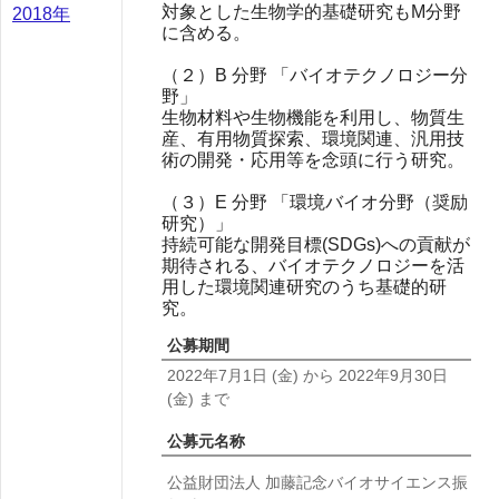
対象とした生物学的基礎研究もM分野
2018年
に含める。
（２）B 分野 「バイオテクノロジー分
野」
生物材料や生物機能を利用し、物質生
産、有用物質探索、環境関連、汎用技
術の開発・応用等を念頭に行う研究。
（３）E 分野 「環境バイオ分野（奨励
研究）」
持続可能な開発目標(SDGs)への貢献が
期待される、バイオテクノロジーを活
用した環境関連研究のうち基礎的研
究。
公募期間
2022年7月1日
(金)
から
2022年9月30日
(金)
まで
公募元名称
公益財団法人 加藤記念バイオサイエンス振