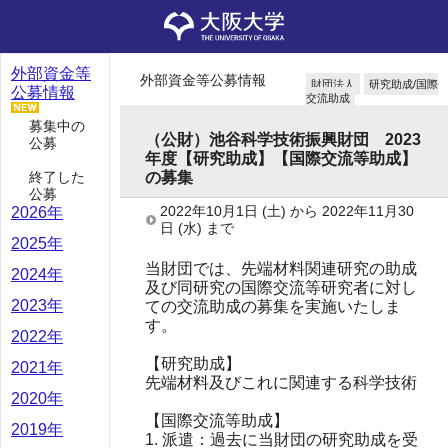
外部資金等
外部資金等公募情報
財団法人
研究助成/国際
公募情報
交流助成
募集中の
（公財）池谷科学技術振興財団 2023
公募
年度【研究助成】【国際交流等助成】
終了した
の募集
公募
2022年10月1日
(土)
から
2022年11月30
2026年
日
(水)
まで
2025年
当財団では、先端材料関連研究の助成
2024年
及び同研究の国際交流等研究者に対し
2023年
ての交流助成の募集を実施いたしま
す。
2022年
【研究助成】
2021年
先端材料及びこれに関連する科学技術
2020年
【国際交流等助成】
2019年
1. 派遣：過去に当財団の研究助成を受