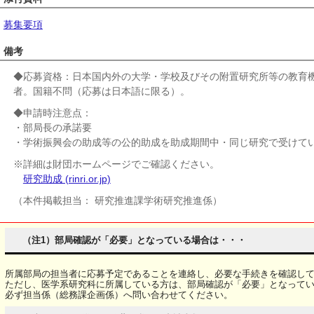
募集要項
備考
◆応募資格：
日本国内外の大学・学校及びその附置研究所等の教育機
者。国籍不問（応募は日本語に限る）。
◆申請時注意点：
・部局長の承諾要
・
学術振興会の助成等の公的助成を助成期間中・同じ研究で受けて
※詳細は財団ホームページでご確認ください。
研究助成 (rinri.or.jp)
（本件掲載担当：
研究推進課学術研究推進係）
（注1）部局確認が「必要」となっている場合は・・・
所属部局の担当者に応募予定であることを連絡し、必要な手続きを確認し
ただし、医学系研究科に所属している方は、部局確認が「必要」となって
必ず担当係（総務課企画係）へ問い合わせてください。