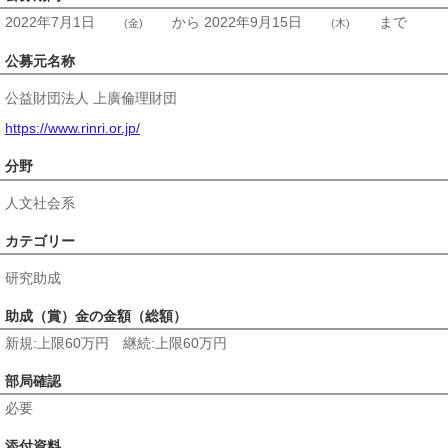
2022年7月1日
から
2022年9月15日
まで
(金)
(木)
公募元名称
公益財団法人 上廣倫理財団
https://www.rinri.or.jp/
分野
人文社会系
カテゴリー
研究助成
助成（賞）金の金額（総額）
新規:上限60万円 継続:上限60万円
部局確認
必要
添付資料