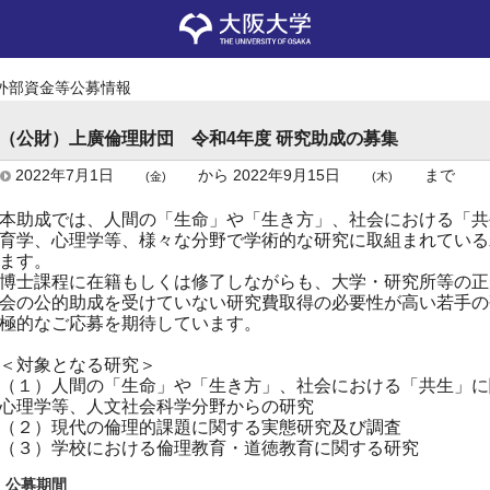
外部資金等公募情報
（公財）上廣倫理財団 令和4年度 研究助成の募集
2022年7月1日
から
2022年9月15日
まで
(金)
(木)
本助成では、人間の「生命」や「生き方」、社会における「共
育学、心理学等、様々な分野で学術的な研究に取組まれている
ます。
博士課程に在籍もしくは修了しながらも、大学・研究所等の正
会の公的助成を受けていない研究費取得の必要性が高い若手の
極的なご応募を期待しています。
＜対象となる研究＞
（１）人間の「生命」や「生き方」、社会における「共生」に
心理学等、人文社会科学分野からの研究
（２）現代の倫理的課題に関する実態研究及び調査
（３）学校における倫理教育・道徳教育に関する研究
公募期間