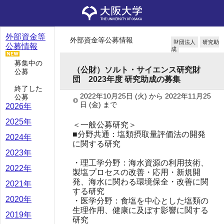
外部資金等
外部資金等公募情報
財団法人
研究助
公募情報
成
募集中の
（公財）ソルト・サイエンス研究財
公募
団 2023年度 研究助成の募集
終了した
2022年10月25日
(火)
から
2022年11月25
公募
日
(金)
まで
2026年
2025年
＜一般公募研究＞
■分野共通：塩類摂取量評価法の開発
2024年
に関する研究
2023年
・理工学分野：海水資源の利用技術、
2022年
製塩プロセスの改善・応用・新規開
発、海水に関わる環境保全・改善に関
2021年
する研究
2020年
・医学分野：食塩を中心とした塩類の
生理作用、健康に及ぼす影響に関する
2019年
研究