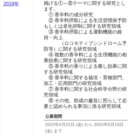
掲げる①～⑧テーマに関する研究とし
2018年
ます。
① 香辛料の成分研究
② 香辛料摂取による生活習慣病予防
もしくは老化抑制に関する研究領域
③ 香辛料摂取による運動機能の維
持・向上
（ロコモティブシンドローム予
防等）に関する研究領域
④ 複数の香辛料による生理機能の相
乗効果に関する研究領域
⑤ 香辛料の香りによる癒し効果に関
する研究領域
⑥ 香辛料に関する栽培・育種部門、
加工・応用部門の研究領域
⑦ 香辛料に関する社会科学分野の研
究領域
⑧ その他、助成の趣旨に照らして必
要と認められる事項に係る研究領域
公募期間
2022年4月22日
(金)
から
2022年5月13日
(金)
まで