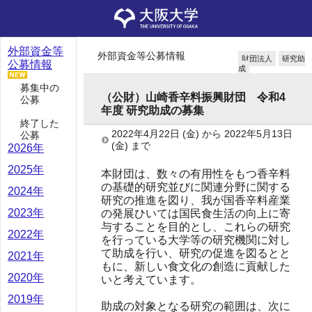
外部資金等
外部資金等公募情報
財団法人
研究助
公募情報
成
募集中の
（公財）山崎香辛料振興財団 令和4
公募
年度 研究助成の募集
終了した
2022年4月22日
(金)
から
2022年5月13日
公募
(金)
まで
2026年
2025年
本財団は、数々の有用性をもつ香辛料
の基礎的研究並びに関連分野に関する
2024年
研究の推進を図り、我が国香辛料産業
2023年
の発展ひいては国民食生活の向上に寄
与することを目的とし、これらの研究
2022年
を行っている大学等の研究機関に対し
て助成を行い、研究の促進を図るとと
2021年
もに、新しい食文化の創造に貢献した
2020年
いと考えています。
2019年
助成の対象となる研究の範囲は、次に