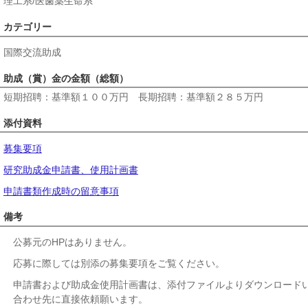
理工系/医歯薬生命系
カテゴリー
国際交流助成
助成（賞）金の金額（総額）
短期招聘：基準額１００万円 長期招聘：基準額２８５万円
添付資料
募集要項
研究助成金申請書、使用計画書
申請書類作成時の留意事項
備考
公募元のHPはありません。
応募に際しては別添の募集要項をご覧ください。
申請書および助成金使用計画書は、添付ファイルよりダウンロード
合わせ先に直接依頼願います。