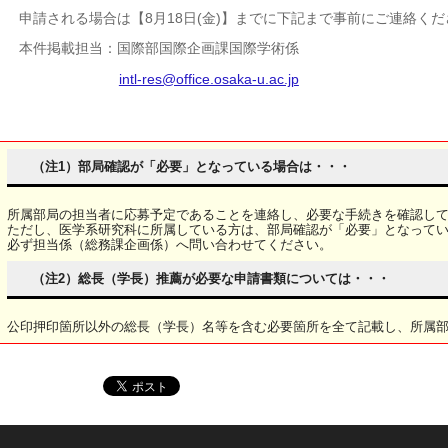
申請される場合は【8月18日(金)】までに下記まで事前にご連絡く
本件掲載担当：国際部国際企画課国際学術係
intl-res@office.osaka-u.ac.jp
（注1）部局確認が「必要」となっている場合は・・・
所属部局の担当者に応募予定であることを連絡し、必要な手続きを確認し
ただし、医学系研究科に所属している方は、部局確認が「必要」となって
必ず担当係（総務課企画係）へ問い合わせてください。
（注2）総長（学長）推薦が必要な申請書類については・・・
公印押印箇所以外の総長（学長）名等を含む必要箇所を全て記載し、所属