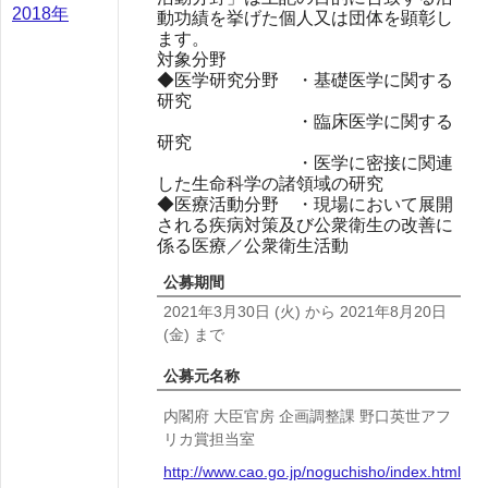
2018年
動功績を挙げた個人又は団体を顕彰し
ます。
対象分野
◆医学研究分野 ・基礎医学に関する
研究
・臨床医学に関する
研究
・医学に密接に関連
した生命科学の諸領域の研究
◆医療活動分野 ・現場において展開
される疾病対策及び公衆衛生の改善に
係る医療／公衆衛生活動
公募期間
2021年3月30日
(火)
から
2021年8月20日
(金)
まで
公募元名称
内閣府 大臣官房 企画調整課 野口英世アフ
リカ賞担当室
http://www.cao.go.jp/noguchisho/index.html