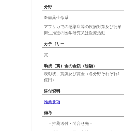
分野
医歯薬生命系
アフリカでの感染症等の疾病対策及び公衆
衛生推進の医学研究又は医療活動
カテゴリー
賞
助成（賞）金の金額（総額）
表彰状、賞牌及び賞金（各分野それぞれ1
億円）
添付資料
推薦要項
備考
＝推薦送付・問合せ先＝