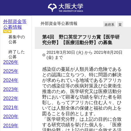
外部資金等
外部資金等公募情報
政府系
賞
公募情報
募集中の
第4回 野口英世アフリカ賞【医学研
公募
究分野】【医療活動分野】の募集
終了した
2021年3月30日
(火)
から
2021年8月20日
公募
(金)
まで
2026年
感染症の蔓延が人類共通の危険である
2025年
との認識に立ちつつ、特に問題の解決
が求められている地域であるアフリカ
2024年
での感染症等の疾病対策及び公衆衛生
2023年
推進のため、医学研究又は医療活動分
野において顕著な功績を挙げた者を顕
2022年
彰し、もってアフリカに住む人々、ひ
2021年
いては人類全体の保健と福祉の向上を
図ることを目的とします。
2020年
「医学研究分野」は上記の目的に合致
する研究功績を挙げた個人を、「医療
2019年
活動分野」は上記の目的に合致する活