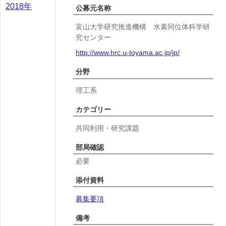
2018年
公募元名称
富山大学研究推進機構 水素同位体科学研
究センター
http://www.hrc.u-toyama.ac.jp/jp/
分野
理工系
カテゴリー
共同利用・研究課題
部局確認
必要
添付資料
募集要項
備考