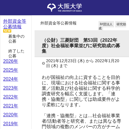
外部資金等
外部資金等公募情報
財団法人
研究助
公募情報
成
募集中の
（公財）三菱財団 第53回（2022年
公募
度）社会福祉事業並びに研究助成の募
終了した
集
公募
2021年12月23日
(木)
から
2022年1月20
2026年
日
(木)
まで
2025年
わが国福祉の向上に資することを目的
2024年
に、現場における社会福祉に関する事
2023年
業／活動及び社会福祉に関する科学的
調査研究を幅広く支援します。「連
2022年
携・協働型」に関しては助成要件がよ
り柔軟になります。
2021年
2020年
「連携・協働型」とは…社会福祉事業
者/活動者等と研究者、または異なる専
2019年
門領域の複数のメンバーの方がチーム