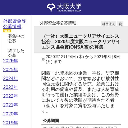
外部資金等
外部資金等公募情報
社団法人
賞
公募情報
募集中の
（一社）大阪ニュークリアサイエンス
公募
協会 2020年度大阪ニュークリアサイ
エンス協会賞(ONSA賞)の募集
終了した
公募
2020年12月24日
(木)
から
2021年3月8日
2026年
(月)
まで
2025年
関西・北陸地区の企業、学校、研究機
関などにおいて、放射線および放射性
2024年
同位元素に関係する研究、産業におけ
2023年
る利用の促進や普及、または人材育成
を行って優れた業績をあげ、この分野
2022年
において今後の活躍が期待される者
2021年
（個人）を対象に賞を授与いたしま
す。
2020年
公募期間
2019年