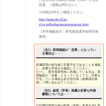
究者。（国籍は問わない）
※詳細はHPをご確認ください。
http://www.jfe-21st-
cf.or.jp/furtherance/entrance.html
（本件掲載担当：研究推進課学術研究推
進係）
（注1）部局確認が「必要」となってい
る場合は・・・
所属部局の担当者に応募予定であることを連絡
し、必要な手続きを確認してください。
ただし、医学系研究科に所属している方は、部
局確認が「必要」となっていなくても、応募を
予定している場合は必ず担当係（総務課企画
係）へ問い合わせてください。
（注2）総長（学長）推薦が必要な申請
書類については・・・
公印押印箇所以外の総長（学長）名等を含む必