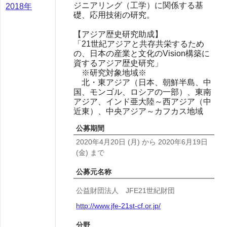
ジニアリング（工学）に関係する基
2018年
礎、応用技術の研究。
【アジア歴史研究助成】
「21世紀アジアと共存共栄するため
の、日本の産業と文化のVision構築に
資するアジア歴史研究」
※研究対象地域※
北・東アジア（日本、朝鮮半島、中
国、モンゴル、ロシアの一部）、東南
アジア、インド亜大陸～西アジア（中
近東）、中央アジア～カフカス地域
公募期間
2020年4月20日
(月)
から
2020年6月19日
(金)
まで
公募元名称
公益財団法人 JFE21世紀財団
http://www.jfe-21st-cf.or.jp/
分野