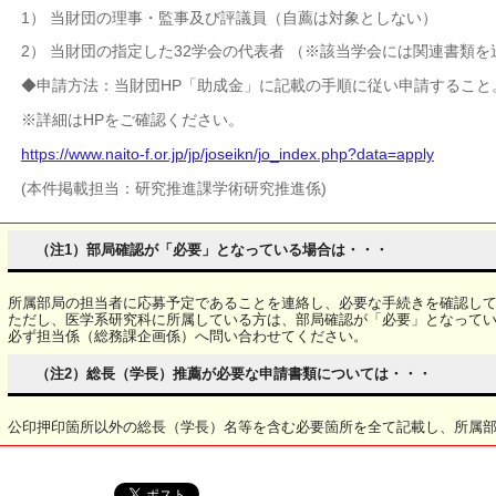
1） 当財団の理事・監事及び評議員（自薦は対象としない）
2） 当財団の指定した32学会の代表者 （※該当学会には関連書類を
◆申請方法：当財団HP「助成金」に記載の手順に従い申請すること
※詳細はHPをご確認ください。
https://www.naito-f.or.jp/jp/joseikn/jo_index.php?data=apply
(本件掲載担当：研究推進課学術研究推進係)
（注1）部局確認が「必要」となっている場合は・・・
所属部局の担当者に応募予定であることを連絡し、必要な手続きを確認し
ただし、医学系研究科に所属している方は、部局確認が「必要」となって
必ず担当係（総務課企画係）へ問い合わせてください。
（注2）総長（学長）推薦が必要な申請書類については・・・
公印押印箇所以外の総長（学長）名等を含む必要箇所を全て記載し、所属