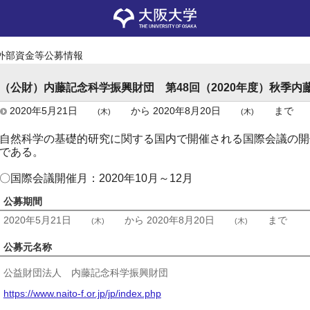
外部資金等公募情報
（公財）内藤記念科学振興財団 第48回（2020年度）秋季
2020年5月21日
から
2020年8月20日
まで
(木)
(木)
自然科学の基礎的研究に関する国内で開催される国際会議の開
である。
〇国際会議開催月：2020年10月～12月
公募期間
2020年5月21日
から
2020年8月20日
まで
(木)
(木)
公募元名称
公益財団法人 内藤記念科学振興財団
https://www.naito-f.or.jp/jp/index.php