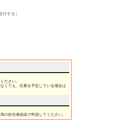
送付する）
。
てください。
いなくても、応募を予定している場合は
部局の担当者経由で申請してください。