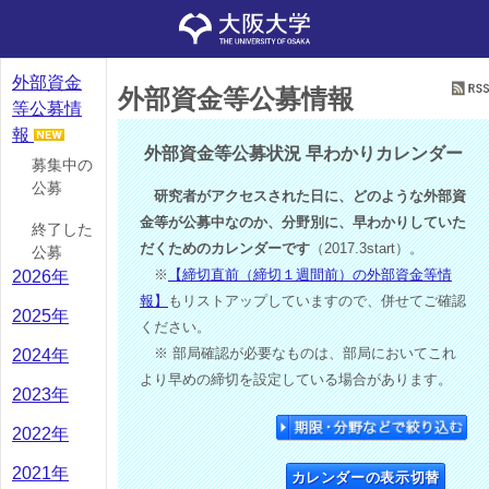
外部資金
外部資金等公募情報
等公募情
報
外部資金等公募状況 早わかりカレンダー
募集中の
公募
研究者がアクセスされた日に、どのような外部資
金等が公募中なのか、分野別に、早わかりしていた
終了した
だくためのカレンダーです
（2017.3start）。
公募
※
【締切直前（締切１週間前）の外部資金等情
2026年
報】
もリストアップしていますので、併せてご確認
2025年
ください。
※ 部局確認が必要なものは、部局においてこれ
2024年
より早めの締切を設定している場合があります。
2023年
2022年
2021年
カレンダーの表示切替