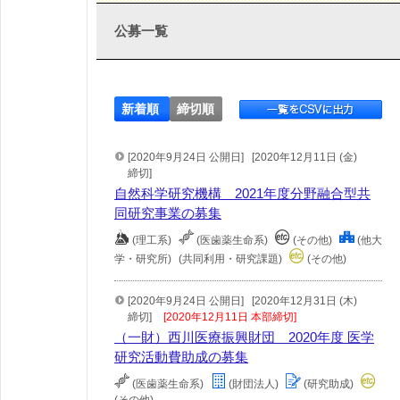
公募一覧
新着順
締切順
[2020年9月24日 公開日]
[2020年12月11日 (金)
締切]
自然科学研究機構 2021年度分野融合型共
同研究事業の募集
(理工系)
(医歯薬生命系)
(その他)
(他大
学・研究所)
(共同利用・研究課題)
(その他)
[2020年9月24日 公開日]
[2020年12月31日 (木)
締切]
[2020年12月11日 本部締切]
（一財）西川医療振興財団 2020年度 医学
研究活動費助成の募集
(医歯薬生命系)
(財団法人)
(研究助成)