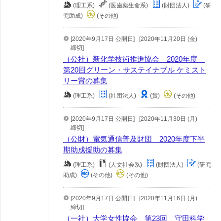
(理工系)
(医歯薬生命系)
(財団法人)
(研
究助成)
(その他)
[2020年9月17日 公開日]
[2020年11月20日 (金)
締切]
（公社）新化学技術推進協会 2020年度
第20回グリーン・サステイナブル ケミスト
リー賞の募集
(理工系)
(社団法人)
(賞)
(その他)
[2020年9月17日 公開日]
[2020年11月30日 (月)
締切]
（公財）電気通信普及財団 2020年度下半
期助成援助の募集
(理工系)
(人文社会系)
(財団法人)
(研究
助成)
(その他)
(その他)
[2020年9月17日 公開日]
[2020年11月16日 (月)
締切]
（一社）大学女性協会 第23回 守田科学