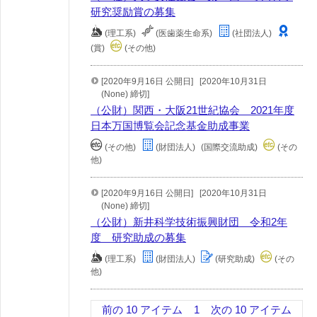
研究奨励賞の募集
(理工系)
(医歯薬生命系)
(社団法人)
(賞)
(その他)
[2020年9月16日 公開日]
[2020年10月31日
(None) 締切]
（公財）関西・大阪21世紀協会 2021年度
日本万国博覧会記念基金助成事業
(その他)
(財団法人)
(国際交流助成)
(その
他)
[2020年9月16日 公開日]
[2020年10月31日
(None) 締切]
（公財）新井科学技術振興財団 令和2年
度 研究助成の募集
(理工系)
(財団法人)
(研究助成)
(その
他)
前の 10 アイテム
1
次の 10 アイテム