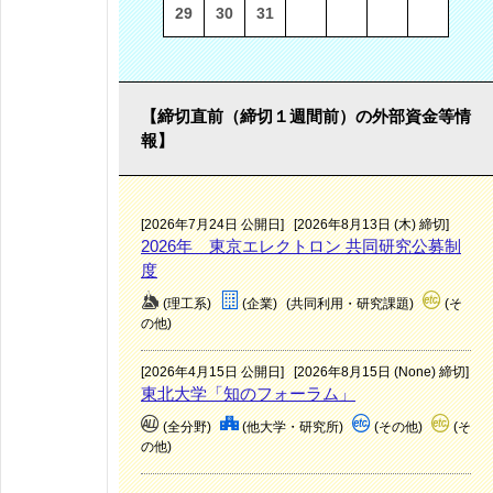
29
30
31
【締切直前（締切１週間前）の外部資金等情
報】
[2026年7月24日 公開日]
[2026年8月13日 (木) 締切]
2026年 東京エレクトロン 共同研究公募制
度
(理工系)
(企業)
(共同利用・研究課題)
(そ
の他)
[2026年4月15日 公開日]
[2026年8月15日 (None) 締切]
東北大学「知のフォーラム」
(全分野)
(他大学・研究所)
(その他)
(そ
の他)