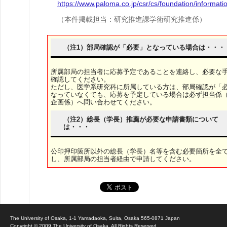
https://www.paloma.co.jp/csr/cs/foundation/informati
（本件掲載担当：研究推進課学術研究推進係）
（注1）部局確認が「必要」となっている場合は・・・
所属部局の担当者に応募予定であることを連絡し、必要な
確認してください。
ただし、医学系研究科に所属している方は、部局確認が「
なっていなくても、応募を予定している場合は必ず担当係
企画係）へ問い合わせてください。
（注2）総長（学長）推薦が必要な申請書類について
は・・・
公印押印箇所以外の総長（学長）名等を含む必要箇所を全
し、所属部局の担当者経由で申請してください。
The University of Osaka, 1-1 Yamadaoka, Suita, Osaka 565-0871 Japan
Copyright © 2009 The University of Osaka. All Rights Reserved.