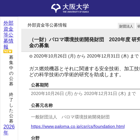
外部
外部資金等公募情報
財団法人
資金
等公
（一財）パロマ環境技術開発財団 2020年度 研
募情
金の募集
報
2020年10月26日
(月)
から
2020年12月31日
(木)
まで
募
集
中
ガス燃焼機器とそれに関連する安全技術、加工技
の
どの科学技術の学術的研究を助成します。
公
募
公募期間
2020年10月26日
(月)
から
2020年12月31日
(木)
まで
終
了
し
公募元名称
た
公
一般財団法人 パロマ環境技術開発財団
募
https://www.paloma.co.jp/csr/cs/foundation.html
2026
年
分野