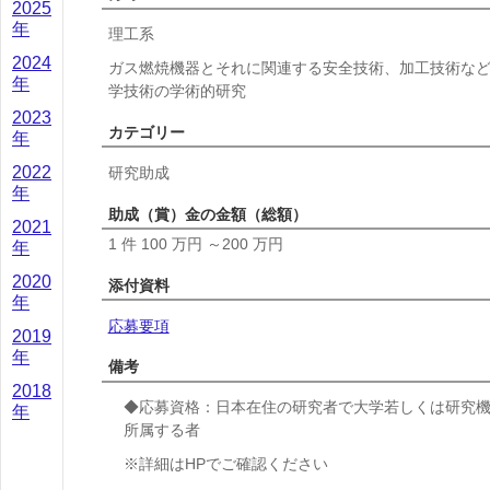
2025
年
理工系
2024
ガス燃焼機器とそれに関連する安全技術、加工技術な
年
学技術の学術的研究
2023
カテゴリー
年
2022
研究助成
年
助成（賞）金の金額（総額）
2021
1 件 100 万円 ～200 万円
年
2020
添付資料
年
応募要項
2019
年
備考
2018
◆応募資格：日本在住の研究者で大学若しくは研究
年
所属する者
※詳細はHPでご確認ください