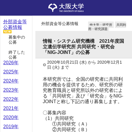
外部資金等
外部資金等公募情報
他大学・研究所
共同利
公募情報
用・研究課題
募集中の
情報・システム研究機構 2021年度国
公募
立遺伝学研究所 共同研究・研究会
終了した
「NIG-JOINT」の公募
公募
2020年10月21日
(水)
から
2020年12月1
2026年
日
(火)
まで
2025年
本研究所では、全国の研究者に共同利
2024年
用の機会を提供するため、研究所の研
2023年
究教育職員と研究所以外の研究者によ
る「共同研究」及び「研究会」をNIG-
2022年
JOINTと称し下記の通り募集します。
2021年
〇募集内容
2020年
（1）共同研究
①共同研究（Ａ）
2019年
②共同研究（Ｂ）