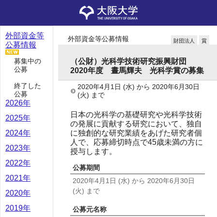
外部資金等
外部資金等公募情報
財団法人
賞
公募情報
募集中の
（公財）光科学技術研究振興財団
公募
2020年度 晝馬輝夫 光科学賞の募集
終了した
2020年4月1日
(水)
から
2020年6月30日
公募
(火)
まで
2026年
日本の光科学の基礎研究や光科学技術
2025年
の発展に貢献する研究において、独自
に独創的な研究業績をあげた研究者個
2024年
人で、応募締切時点で45歳未満の方に
2023年
授与します。
2022年
公募期間
2021年
2020年4月1日
(水)
から
2020年6月30日
(火)
まで
2020年
2019年
公募元名称