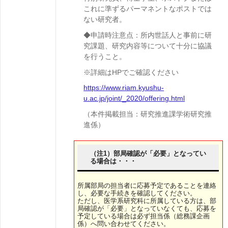
これに準ずるパーマネントなポストでは
ない研究者。
◆申請時注意点：所内世話人と事前に研
究課題、研究内容等について十分に協議
を行うこと。
※詳細はHPでご確認ください
https://www.riam.kyushu-
u.ac.jp/joint/_2020/offering.html
（本件掲載担当：研究推進課学術研究推
進係）
（注1）部局確認が「必要」となってい
る場合は・・・
所属部局の担当者に応募予定であることを連絡
し、必要な手続きを確認してください。
ただし、医学系研究科に所属している方は、部
局確認が「必要」となっていなくても、応募を
予定している場合は必ず担当係（総務課企画
係）へ問い合わせてください。