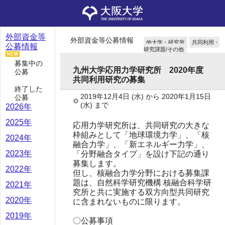
外部資金等
外部資金等公募情報
他大学・研究所
共同利用・
公募情報
研究課題/その他
募集中の
九州大学応用力学研究所 2020年度
公募
共同利用研究の募集
終了した
2019年12月4日
(水)
から
2020年1月15日
公募
(水)
まで
2026年
2025年
応用力学研究所は、共同研究の大きな
枠組みとして「地球環境力学」、「核
2024年
融合力学」、「新エネルギー力学」、
2023年
「分野融合タイプ」を設け下記の通り
募集します。
2022年
但し、核融合力学分野における募集課
題は、自然科学研究機構 核融合科学研
2021年
究所と共に実施する双方向型共同研究
2020年
に含まれないものに限ります。
2019年
〇公募事項