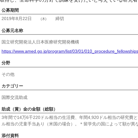
公募期間
2019年8月22日
締切
(木)
公募元名称
国立研究開発法人日本医療研究開発機構
https://www.amed.go.jp/program/list/03/01/010_procedure_fellowships
分野
その他
カテゴリー
国際交流助成
助成（賞）金の金額（総額）
3年間で14万6千220ドル相当の生活費、年間4,920ドル相当の研究費
ル相当の児童手当あり（米国の場合）。＊留学先の国によって額が異
添付資料