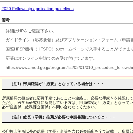
2020 Fellowship application guidelines
備考
詳細はHPをご確認下さい。
ガイドライン（応募要領）及びアプリケーション・フォーム（申請
国際HFSP機構（HFSPO）のホームページで入手することができま
応募はオンライン申請でのみ受け付けています。
https://www.amed.go.jp/program/list/03/01/010_procedure_fellowshi
（注1）部局確認が「必要」となっている場合は・・・
所属部局の担当者に応募予定であることを連絡し、必要な手続きを確認し
ただし、医学系研究科に所属している方は、部局確認が「必要」となって
必ず担当係（総務課企画係）へ問い合わせてください。
（注2）総長（学長）推薦が必要な申請書類については・・・
公印押印箇所以外の総長（学長）名等を含む必要箇所を全て記載し、所属