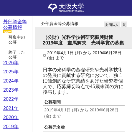
外部資金等
外部資金等公募情報
財団法人
賞
公募情報
募集中の
（公財）光科学技術研究振興財団
公募
2019年度 晝馬輝夫 光科学賞の募集
終了した
2019年4月1日
(月)
から
2019年6月28日
公募
(金)
まで
2026年
日本の光科学の基礎研究や光科学技術
2025年
の発展に貢献する研究において、独自
に独創的な研究業績をあげた研究者個
2024年
人で、応募締切時点で45歳未満の方に
2023年
授与します。
2022年
公募期間
2021年
2019年4月1日
(月)
から
2019年6月28日
(金)
まで
2020年
2019年
公募元名称