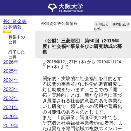
外部資金等
外部資金等公募情報
財団法人
研究助成/そ
公募情報
の他
募集中の
（公財）三菱財団 第50回（2019年
公募
度）社会福祉事業並びに研究助成の募
終了した
集
公募
2018年12月27日
(木)
から
2019年1月24
2026年
日
(木)
まで
2025年
開拓的・実験的な社会福祉を目的とす
2024年
る民間の事業並びに科学的調査研究に
2023年
対し助成を行います。ここでの「開
拓・実験的」とは、新たな視点に基づ
2022年
き展開される社会的意義のある事業な
いし研究で、類似例への適用や普遍化
2021年
の可能性のあるものとします。
2020年
また、上記事業、調査研究の中でも、
研究者と社会福祉事業者/活動者等、ま
2019年
たは異なる専門領域の複数のメンバー