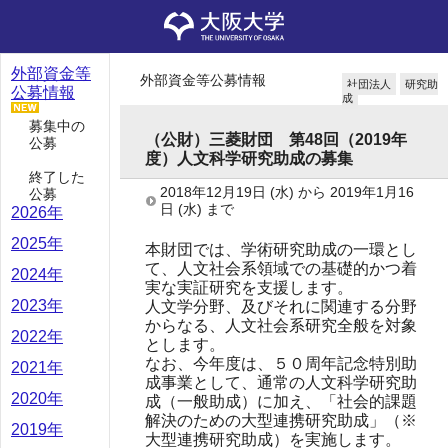
外部資金等
外部資金等公募情報
社団法人
研究助
公募情報
成
募集中の
（公財）三菱財団 第48回（2019年
公募
度）人文科学研究助成の募集
終了した
2018年12月19日
(水)
から
2019年1月16
公募
日
(水)
まで
2026年
2025年
本財団では、学術研究助成の一環とし
て、人文社会系領域での基礎的かつ着
2024年
実な実証研究を支援します。
2023年
人文学分野、及びそれに関連する分野
からなる、人文社会系研究全般を対象
2022年
とします。
なお、今年度は、５０周年記念特別助
2021年
成事業として、通常の人文科学研究助
2020年
成（一般助成）に加え、「社会的課題
解決のための大型連携研究助成」（※
2019年
大型連携研究助成）を実施します。