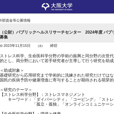
外部資金等公募情報
（公財）パブリックヘルスリサーチセンター 2024年度 パ
募集
2023年11月15日
締切
(水)
ストレス科学、生命医科学分野の学術の振興と同分野の次世代
的とし、両分野において若手研究者が主導して行う研究を助成
＜助成対象＞
基礎研究から応用研究まで学術的に洗練された研究だけではな
国民の疾病予防や健康増進に寄与することが期待される萌芽的
＜研究のテーマ＞
【ストレス科学分野】：ストレスマネジメント
キーワード：「ダイバーシティ」「コーピング」「ストレ
「孤立・孤独」「オンラインコミュニケーシ
【生命医科学分野】：環境と健康