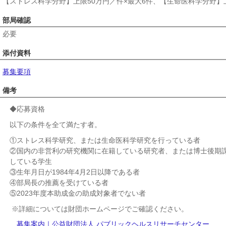
【ストレス科学分野】上限50万円／件×最大6件、【生命医科学分野】上
部局確認
必要
添付資料
募集要項
備考
◆応募資格
以下の条件を全て満たす者。
①ストレス科学研究、または生命医科学研究を行っている者
②国内の非営利の研究機関に在籍している研究者、または博士後期課
している学生
③生年月日が1984年4月2日以降である者
④部局長の推薦を受けている者
⑤2023年度本助成金の助成対象者でない者
※詳細については財団ホームページでご確認ください。
募集案内｜公益財団法人 パブリックヘルスリサーチセンター