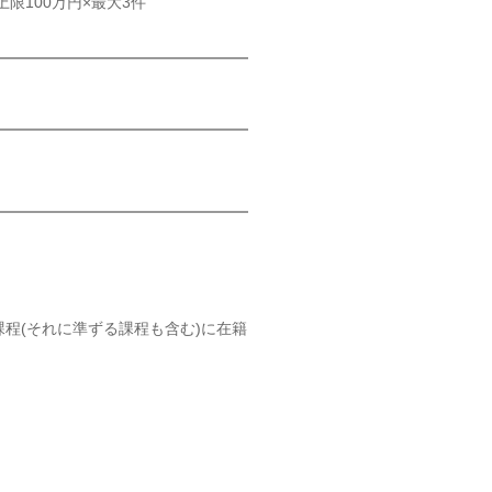
限100万円×最大3件
程(それに準ずる課程も含む)に在籍