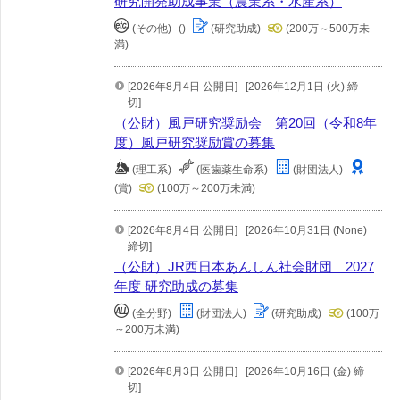
研究開発助成事業（農業系・水産系）
(その他)
()
(研究助成)
(200万～500万未
満)
[2026年8月4日 公開日]
[2026年12月1日 (火) 締
切]
（公財）風戸研究奨励会 第20回（令和8年
度）風戸研究奨励賞の募集
(理工系)
(医歯薬生命系)
(財団法人)
(賞)
(100万～200万未満)
[2026年8月4日 公開日]
[2026年10月31日 (None)
締切]
（公財）JR西日本あんしん社会財団 2027
年度 研究助成の募集
(全分野)
(財団法人)
(研究助成)
(100万
～200万未満)
[2026年8月3日 公開日]
[2026年10月16日 (金) 締
切]