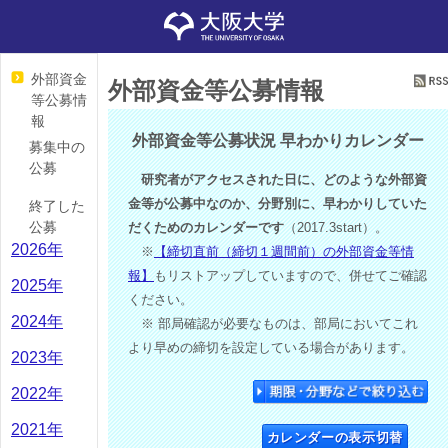
外部資金
外部資金等公募情報
等公募情
報
外部資金等公募状況 早わかりカレンダー
募集中の
公募
研究者がアクセスされた日に、どのような外部資
金等が公募中なのか、分野別に、早わかりしていた
終了した
公募
だくためのカレンダーです
（2017.3start）。
2026年
※
【締切直前（締切１週間前）の外部資金等情
報】
もリストアップしていますので、併せてご確認
2025年
ください。
2024年
※ 部局確認が必要なものは、部局においてこれ
より早めの締切を設定している場合があります。
2023年
2022年
2021年
カレンダーの表示切替