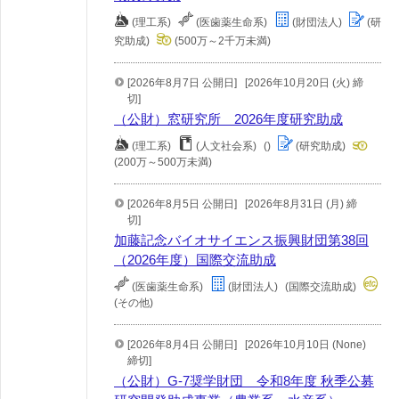
(理工系)
(医歯薬生命系)
(財団法人)
(研
究助成)
(500万～2千万未満)
[2026年8月7日 公開日]
[2026年10月20日 (火) 締
切]
（公財）窓研究所 2026年度研究助成
(理工系)
(人文社会系)
()
(研究助成)
(200万～500万未満)
[2026年8月5日 公開日]
[2026年8月31日 (月) 締
切]
加藤記念バイオサイエンス振興財団第38回
（2026年度）国際交流助成
(医歯薬生命系)
(財団法人)
(国際交流助成)
(その他)
[2026年8月4日 公開日]
[2026年10月10日 (None)
締切]
（公財）G-7奨学財団 令和8年度 秋季公募