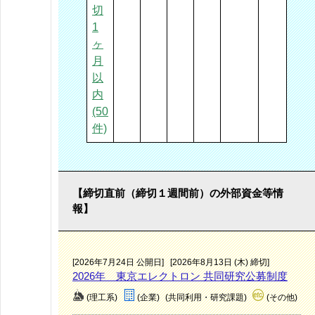
切
1
ヶ
月
以
内
(50
件)
【締切直前（締切１週間前）の外部資金等情
報】
[2026年7月24日 公開日]
[2026年8月13日 (木) 締切]
2026年 東京エレクトロン 共同研究公募制度
(理工系)
(企業)
(共同利用・研究課題)
(その他)