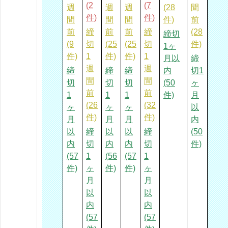
(2
(7
週
週
週
(28
間
件)
件)
間
間
間
件)
前
前
締
前
前
締
(28
締切
(9
切
(25
(25
切
件)
1ヶ
件)
1
件)
件)
1
月以
締
週
週
締
締
締
内
切1
間
間
切
切
切
(50
ヶ
前
前
1
1
1
件)
月
(26
(32
ヶ
ヶ
ヶ
以
件)
件)
月
月
月
内
以
締
以
以
締
(50
内
切
内
内
切
件)
(57
1
(56
(57
1
件)
ヶ
件)
件)
ヶ
月
月
以
以
内
内
(57
(57