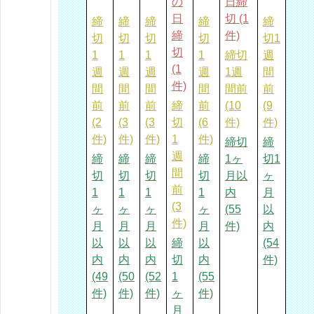
の
日締
日
切 (1
締
締
締
締
締
締
件)
切
切
切
切
切1
切
1
1
1
1
締切
週
(1
週
週
週
週
1週
間
件)
間
間
間
間
間前
前
前
前
前
締
前
(10
(9
(2
(3
(3
切
(6
件)
件)
件)
件)
件)
1
件)
締切
締
週
締
締
締
締
1ヶ
切1
間
切
切
切
切
月以
ヶ
前
1
1
1
1
内
月
(3
ヶ
ヶ
ヶ
ヶ
(55
以
件)
月
月
月
月
件)
内
以
以
以
締
以
(54
内
内
内
切
内
件)
(49
(50
(52
1
(55
件)
件)
件)
ヶ
件)
月