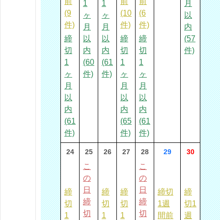
前
前
前
1
1
月
(9
(10
(6
ヶ
ヶ
以
件)
件)
件)
月
月
内
締
以
以
締
締
(57
切
内
内
切
切
件)
1
(60
(61
1
1
ヶ
件)
件)
ヶ
ヶ
月
月
月
以
以
以
内
内
内
(61
(65
(61
件)
件)
件)
24
25
26
27
28
29
30
こ
こ
の
の
日
日
締
締
締
締切
締
締
締
切
切
切
1週
切1
切
切
1
1
1
間前
週