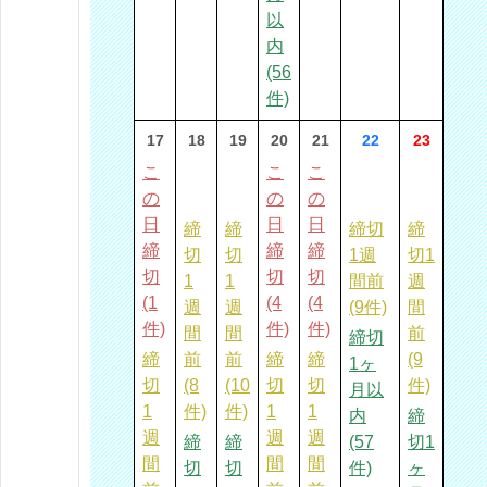
以
内
(56
件)
17
18
19
20
21
22
23
こ
こ
こ
の
の
の
日
日
日
締
締
締切
締
締
締
締
切
切
1週
切1
切
切
切
1
1
間前
週
(1
(4
(4
週
週
(9件)
間
件)
件)
件)
間
間
前
締切
締
前
前
締
締
(9
1ヶ
切
(8
(10
切
切
件)
月以
1
件)
件)
1
1
内
締
週
週
週
締
締
(57
切1
間
間
間
切
切
件)
ヶ