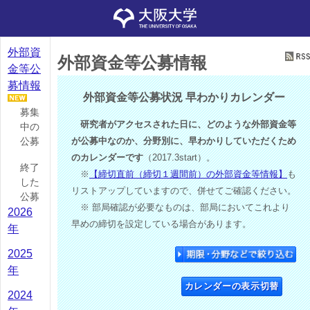
外部資
外部資金等公募情報
金等公
募情報
外部資金等公募状況 早わかりカレンダー
募集
研究者がアクセスされた日に、どのような外部資金等
中の
公募
が公募中なのか、分野別に、早わかりしていただくため
のカレンダーです
（2017.3start）。
終了
※
【締切直前（締切１週間前）の外部資金等情報】
も
した
リストアップしていますので、併せてご確認ください。
公募
※ 部局確認が必要なものは、部局においてこれより
2026
早めの締切を設定している場合があります。
年
2025
年
カレンダーの表示切替
2024