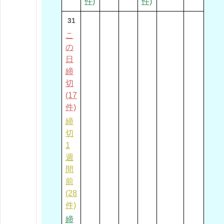
件)
件)
31
こ
の
日
締
切
(17
件)
締
切
1
週
間
前
(28
件)
締