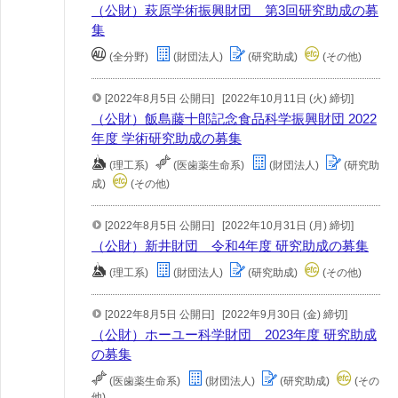
（公財）萩原学術振興財団 第3回研究助成の募
集
(全分野)
(財団法人)
(研究助成)
(その他)
[2022年8月5日 公開日]
[2022年10月11日 (火) 締切]
（公財）飯島藤十郎記念食品科学振興財団 2022
年度 学術研究助成の募集
(理工系)
(医歯薬生命系)
(財団法人)
(研究助
成)
(その他)
[2022年8月5日 公開日]
[2022年10月31日 (月) 締切]
（公財）新井財団 令和4年度 研究助成の募集
(理工系)
(財団法人)
(研究助成)
(その他)
[2022年8月5日 公開日]
[2022年9月30日 (金) 締切]
（公財）ホーユー科学財団 2023年度 研究助成
の募集
(医歯薬生命系)
(財団法人)
(研究助成)
(その
他)