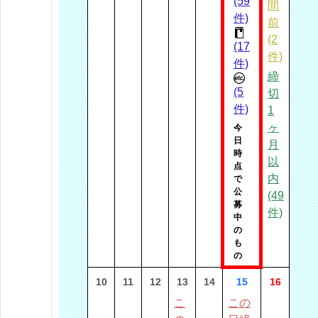
(59
間
件)
前
(2
(17
件)
件)
締
(5
切
件)
1
ヶ
今
日
月
時
以
点
内
で
公
(49
募
件)
中
の
も
の
10
11
12
13
14
15
16
こ
この