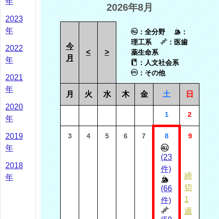
年
2026年8月
2023
年
：全分野
：
理工系
：医歯
今
2022
<
>
薬生命系
月
年
：人文社会系
：その他
2021
年
月
火
水
木
金
土
日
2020
1
2
年
2019
3
4
5
6
7
8
9
年
(23
2018
件)
締
年
切
(66
1
件)
週